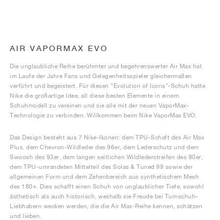
AIR VAPORMAX EVO
Die unglaubliche Reihe berühmter und begehrenswerter Air Max hat
im Laufe der Jahre Fans und Gelegenheitsspieler gleichermaßen
verführt und begeistert. Für diesen "Evolution of Icons"-Schuh hatte
Nike die großartige Idee, all diese besten Elemente in einem
Schuhmodell zu vereinen und sie alle mit der neuen VaporMax-
Technologie zu verbinden. Willkommen beim Nike VaporMax EVO.
Das Design besteht aus 7 Nike-Ikonen: dem TPU-Schaft des Air Max
Plus, dem Chevron-Wildleder des 96er, dem Lederschutz und dem
Swoosh des 93er, dem langen seitlichen Wildlederstreifen des 90er,
dem TPU-umrandeten Mittelteil des Solas & Tuned 99 sowie der
allgemeinen Form und dem Zehenbereich aus synthetischem Mesh
des 180+. Dies schafft einen Schuh von unglaublicher Tiefe, sowohl
ästhetisch als auch historisch, weshalb sie Freude bei Turnschuh-
Liebhabern wecken werden, die die Air Max-Reihe kennen, schätzen
und lieben.