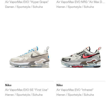
FIELD GENERAL
CRAZE
ADIRACER
MULE
471
GEL-CUMULUS 16
G.T. CUT
FORCE 58
TEKKIRA CUP
508
JORDAN
Air VaporMax EVO "Hyper Grape"
Air VaporMax EVO NRG "Air Max Day Mashup"
Damen / Sportstyle / Schuhe
Herren / Sportstyle / Schuhe
KILLSHOT 2
MOTO 2K
ITALIA
LEGACY 312
ALLERDALE
G.T. FUTURE
PS8
ALOHA SUPER
600
TOTAL 90
PHENOMENA
FORUM
JUMPMAN JACK
2000
VERTEBRAE
808
AVA ROVER
1000
HAMBURG
204L
AIR MAX 95
933
MIND
860V2
AIR RIFT
Nike
Nike
Air VaporMax EVO SE "First Use"
Air VaporMax EVO "Infrared"
Herren / Sportstyle / Schuhe
Herren / Sportstyle / Schuhe