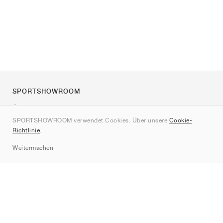
SPORTSHOWROOM
Über uns
SPORTSHOWROOM verwendet Cookies. Über unsere
Cookie-
Kontakt
Richtlinie
.
Sitemap
Weitermachen
Marken
Nike
Jordan
adidas