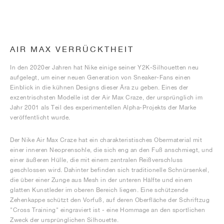
AIR MAX VERRÜCKTHEIT
In den 2020er Jahren hat Nike einige seiner Y2K-Silhouetten neu
aufgelegt, um einer neuen Generation von Sneaker-Fans einen
Einblick in die kühnen Designs dieser Ära zu geben. Eines der
exzentrischsten Modelle ist der Air Max Craze, der ursprünglich im
Jahr 2001 als Teil des experimentellen Alpha-Projekts der Marke
veröffentlicht wurde.
Der Nike Air Max Craze hat ein charakteristisches Obermaterial mit
einer inneren Neoprensohle, die sich eng an den Fuß anschmiegt, und
einer äußeren Hülle, die mit einem zentralen Reißverschluss
geschlossen wird. Dahinter befinden sich traditionelle Schnürsenkel,
die über einer Zunge aus Mesh in der unteren Hälfte und einem
glatten Kunstleder im oberen Bereich liegen. Eine schützende
Zehenkappe schützt den Vorfuß, auf deren Oberfläche der Schriftzug
"Cross Training" eingraviert ist - eine Hommage an den sportlichen
Zweck der ursprünglichen Silhouette.