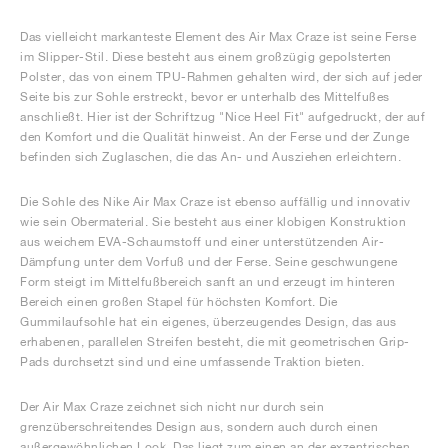
Das vielleicht markanteste Element des Air Max Craze ist seine Ferse
im Slipper-Stil. Diese besteht aus einem großzügig gepolsterten
Polster, das von einem TPU-Rahmen gehalten wird, der sich auf jeder
Seite bis zur Sohle erstreckt, bevor er unterhalb des Mittelfußes
anschließt. Hier ist der Schriftzug "Nice Heel Fit" aufgedruckt, der auf
den Komfort und die Qualität hinweist. An der Ferse und der Zunge
befinden sich Zuglaschen, die das An- und Ausziehen erleichtern.
Die Sohle des Nike Air Max Craze ist ebenso auffällig und innovativ
wie sein Obermaterial. Sie besteht aus einer klobigen Konstruktion
aus weichem EVA-Schaumstoff und einer unterstützenden Air-
Dämpfung unter dem Vorfuß und der Ferse. Seine geschwungene
Form steigt im Mittelfußbereich sanft an und erzeugt im hinteren
Bereich einen großen Stapel für höchsten Komfort. Die
Gummilaufsohle hat ein eigenes, überzeugendes Design, das aus
erhabenen, parallelen Streifen besteht, die mit geometrischen Grip-
Pads durchsetzt sind und eine umfassende Traktion bieten.
Der Air Max Craze zeichnet sich nicht nur durch sein
grenzüberschreitendes Design aus, sondern auch durch einen
außergewöhnlichen Look. Das liegt zum einen an der exzentrischen