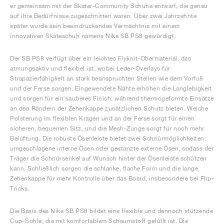
er gemeinsam mit der Skater-Community Schuhe entwarf, die genau
auf ihre Bedürfnisse zugeschnitten waren. Über zwei Jahrzehnte
später wurde sein beeindruckendes Vermächtnis mit einem
innovativen Skateschuh namens Nike SB PS8 gewürdigt.
Der SB PS8 verfügt über ein leichtes Flyknit-Obermaterial, das
atmungsaktiv und flexibel ist, wobei Leder-Overlays für
Strapazierfähigkeit an stark beanspruchten Stellen wie dem Vorfuß
und der Ferse sorgen. Eingewendete Nähte erhöhen die Langlebigkeit
und sorgen für ein sauberes Finish, während thermogeformte Einsätze
an den Rändern der Zehenkappe zusätzlichen Schutz bieten. Weiche
Polsterung im flexiblen Kragen und an der Ferse sorgt für einen
sicheren, bequemen Sitz, und die Mesh-Zunge sorgt für noch mehr
Belüftung. Die robuste Ösenleiste bietet zwei Schnürmöglichkeiten:
umgeschlagene interne Ösen oder gestanzte externe Ösen, sodass der
Träger die Schnürsenkel auf Wunsch hinter der Ösenleiste schützen
kann. Schließlich sorgen die schlanke, flache Form und die lange
Zehenkappe für mehr Kontrolle über das Board, insbesondere bei Flip-
Tricks.
Die Basis des Nike SB PS8 bildet eine flexible und dennoch stützende
Cup-Sohle, die mit komfortablem Schaumstoff gefüllt ist. Die