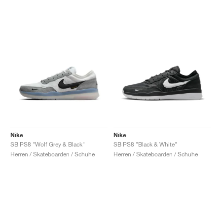
Nike
Nike
SB PS8 "Wolf Grey & Black"
SB PS8 "Black & White"
Herren / Skateboarden / Schuhe
Herren / Skateboarden / Schuhe