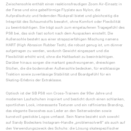
Zwischensohle enthält einen reaktionsfreudigen Zoom Air-Einsatz in
der Ferse und eine gabelförmige Flyplate aus Nylon, die
Aufprallschutz und federnden Rückprall bietet und gleichzeitig die
Integrität des Schaumstoffs bewahrt, ohne Komfort oder Flexibilität
zu beeinträchtigen. Sie trägt auch zum eingelaufenen Tragegefühl des
PS8 bei, das sich fast sofort nach dem Auspacken einstellt. Die
Außensohle besteht aus einer strapazierfähigen Mischung namens
HART (High Abrasion Rubber Tech), die robust genug ist, um dünner
aufgetragen zu werden, wodurch Gewicht eingespart und die
Flexibilität erhöht wird, ohne die Haltbarkeit zu beeinträchtigen.
Darüber hinaus sorgen die markant geschwungenen, dreieckigen
Stollen, die die bodennahen Außensohle bedecken, für erstklassige
Traktion sowie zuverlässige Stabilität und Boardgefühl für ein
Skating-Erlebnis der Extraklasse.
Optisch ist der SB PS8 von Cross-Trainern der 90er Jahre und
modernen Laufschuhen inspiriert und besticht durch einen schlanken,
sportlichen Look, interessante Texturen und ein raffiniertes Branding,
das elegante Swooshes aus Leder an den Seitenwänden sowie
kunstvoll gestickte Logos umfasst. Sein Name bezieht sich sowohl
auf Sandy Bodeckers Instagram-Handle „problemsolver8“ als auch auf
den Verwendungszweck des Schuhs: die Lösung skatespezifischer