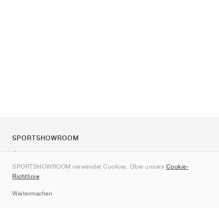
SPORTSHOWROOM
Über uns
SPORTSHOWROOM verwendet Cookies. Über unsere
Cookie-
Kontakt
Richtlinie
.
Sitemap
Weitermachen
Marken