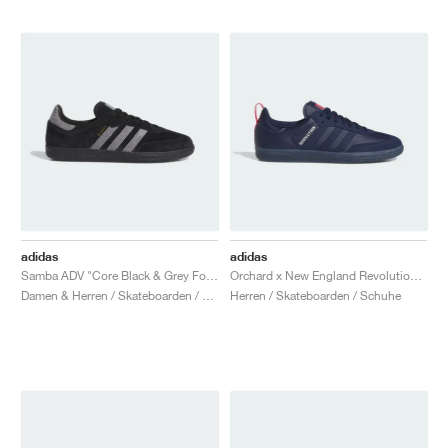
adidas
adidas
Samba ADV "Core Black & Grey Four"
Orchard x New England Revolution Samba ADV "Night Indigo"
Damen & Herren / Skateboarden / Schuhe
Herren / Skateboarden / Schuhe