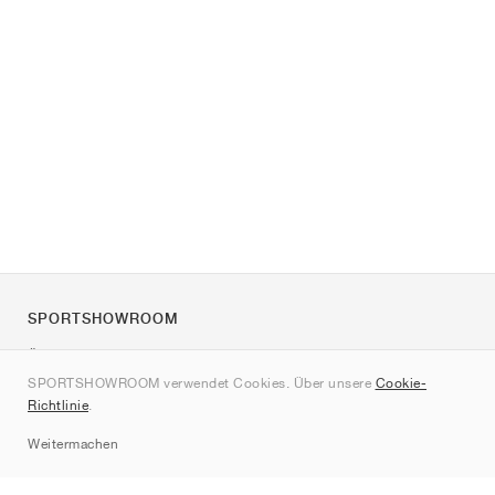
SPORTSHOWROOM
Über uns
SPORTSHOWROOM verwendet Cookies. Über unsere
Cookie-
Kontakt
Richtlinie
.
Sitemap
Weitermachen
Marken