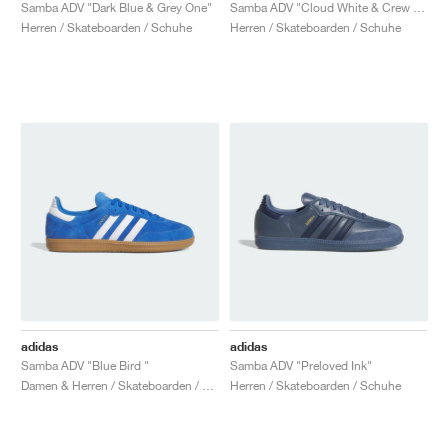
FIELD GENERAL
CRAZE
ADIRACER
MULE
471
GEL-CUMULUS 16
G.T. CUT
FORCE 58
TEKKIRA CUP
508
JORDAN
Samba ADV "Dark Blue & Grey One"
Samba ADV "Cloud White & Crew Green"
Herren / Skateboarden / Schuhe
Herren / Skateboarden / Schuhe
KILLSHOT 2
MOTO 2K
ITALIA
LEGACY 312
ALLERDALE
G.T. FUTURE
PS8
ALOHA SUPER
600
TOTAL 90
PHENOMENA
FORUM
JUMPMAN JACK
2000
VERTEBRAE
808
AVA ROVER
1000
HAMBURG
204L
AIR MAX 95
933
MIND
860V2
AIR RIFT
adidas
adidas
Samba ADV "Blue Bird "
Samba ADV "Preloved Ink"
Damen & Herren / Skateboarden / Schuhe
Herren / Skateboarden / Schuhe