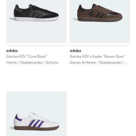
adidas
adidas
Samba ADV "Core Black"
Samba ADV x Kader "Brown Gum"
Herren / Skateboarden / Schuhe
Damen & Herren / Skateboarden / Schuhe