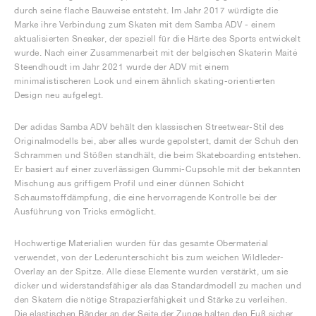
durch seine flache Bauweise entsteht. Im Jahr 2017 würdigte die
Marke ihre Verbindung zum Skaten mit dem Samba ADV - einem
aktualisierten Sneaker, der speziell für die Härte des Sports entwickelt
wurde. Nach einer Zusammenarbeit mit der belgischen Skaterin Maité
Steendhoudt im Jahr 2021 wurde der ADV mit einem
minimalistischeren Look und einem ähnlich skating-orientierten
Design neu aufgelegt.
Der adidas Samba ADV behält den klassischen Streetwear-Stil des
Originalmodells bei, aber alles wurde gepolstert, damit der Schuh den
Schrammen und Stößen standhält, die beim Skateboarding entstehen.
Er basiert auf einer zuverlässigen Gummi-Cupsohle mit der bekannten
Mischung aus griffigem Profil und einer dünnen Schicht
Schaumstoffdämpfung, die eine hervorragende Kontrolle bei der
Ausführung von Tricks ermöglicht.
Hochwertige Materialien wurden für das gesamte Obermaterial
verwendet, von der Lederunterschicht bis zum weichen Wildleder-
Overlay an der Spitze. Alle diese Elemente wurden verstärkt, um sie
dicker und widerstandsfähiger als das Standardmodell zu machen und
den Skatern die nötige Strapazierfähigkeit und Stärke zu verleihen.
Die elastischen Bänder an der Seite der Zunge halten den Fuß sicher