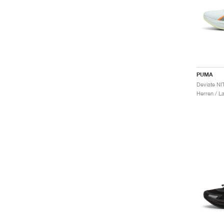
PUMA
Herren / L