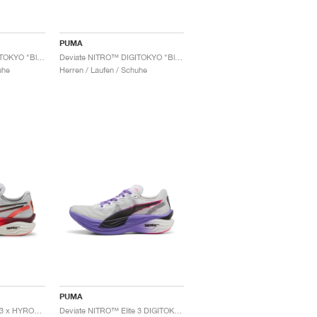
PUMA
Deviate NITRO™ DIGITOKYO "Black & Dark Amethyst"
Deviate NITRO™ DIGITOKYO "Black & Dark Amethyst"
uhe
Herren / Laufen / Schuhe
PUMA
Deviate NITRO™ Elite 3 x HYROX "White & Glowing Red"
Deviate NITRO™ Elite 3 DIGITOKYO "White & Dark Amethyst"