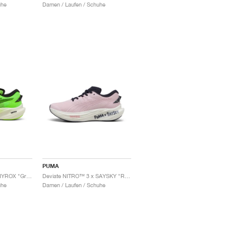
uhe
Damen / Laufen / Schuhe
PUMA
Deviate NITRO™ 3 x HYROX "Green Glare"
Deviate NITRO™ 3 x SAYSKY "Rose Mauve"
uhe
Damen / Laufen / Schuhe