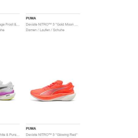
PUMA
Deviate NITRO™ 3 "Sage Frost & Green Terrain"
Deviate NITRO™ 3 "Gold Moon & Alpine Snow"
uhe
Damen / Laufen / Schuhe
PUMA
Deviate NITRO™ 3 "White & Pure Magenta"
Deviate NITRO™ 3 "Glowing Red"