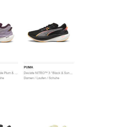
PUMA
Deviate NITRO™ 3 "Pale Plum & Sun Stream"
Deviate NITRO™ 3 "Black & Sunset Glow"
uhe
Damen / Laufen / Schuhe