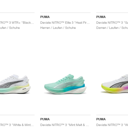
PUMA
PUMA
Deviate NITRO™ 3 WTR+ "Black & Galactic Grey"
Deviate NITRO™ Elite 3 "Heat Fire & Black"
aufen / Schuhe
Herren / Laufen / Schuhe
Damen / Laufen / Sch
PUMA
PUMA
Deviate NITRO™ 3 "White & Mint Melt"
Deviate NITRO™ 3 "Mint Melt & Speed Blue"