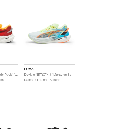
PUMA
Deviate NITRO™ 3 ‘Fade Pack’ "Sun Stream & Sunset Glow"
Deviate NITRO™ 3 "Marathon Series"
uhe
Damen / Laufen / Schuhe