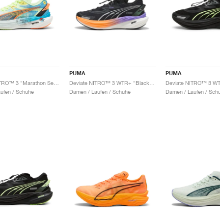
PUMA
PUMA
Deviate NITRO™ 3 "Marathon Series"
Deviate NITRO™ 3 WTR+ "Black & Dark Amethyst"
aufen / Schuhe
Damen / Laufen / Schuhe
Damen / Laufen / Sch