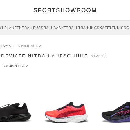
YLE
LAUFEN
TRAIL
FUSSBALL
BASKETBALL
TRAINING
SKATE
TENNIS
GO
PUMA
Deviate NITRO
 DEVIATE NITRO LAUFSCHUHE
53 Artikel
Deviate NITRO