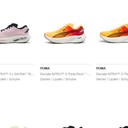
PUMA
PUMA
Deviate NITRO™ 3 x SAYSKY "Rose Mauve"
Deviate NITRO™ 3 ‘Fade Pack’ "Sun Stream & Sunset Glow"
aufen / Schuhe
Damen / Laufen / Schuhe
Herren / Laufen / Sch