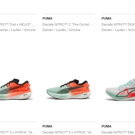
PUMA
PUMA
Deviate NITRO™ Trail x HELIOT EMIL "Triple Black"
Deviate NITRO™ 2 "Fire Orchid & Black"
rren / Laufen / Schuhe
Damen / Laufen / Schuhe
Damen / Laufen / Sch
PUMA
PUMA
Deviate NITRO™ 3 x HYROX "Glowing Red & Mint Melt"
Deviate NITRO™ 3 x HYROX "Glowing Red & Mint Melt"