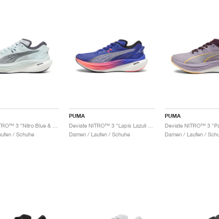
PUMA
PUMA
Deviate NITRO™ 3 "Nitro Blue & Galactic Grey"
Deviate NITRO™ 3 "Lapis Lazuli & Sunset Glow"
ufen / Schuhe
Damen / Laufen / Schuhe
Damen / Laufen / Sch