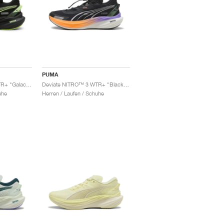
PUMA
Deviate NITRO™ 3 WTR+ "Galactic Grey & Black"
Deviate NITRO™ 3 WTR+ "Black & Heat Fire"
uhe
Herren / Laufen / Schuhe