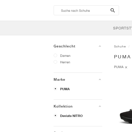
search-
btn
SPORTST
Geschlecht
Schuhe
Damen
PUMA
Herren
PUMA
Marke
PUMA
Kollektion
Deviate NITRO