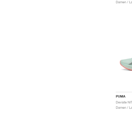
Damen / La
PUMA
Deviate NI
Damen / La