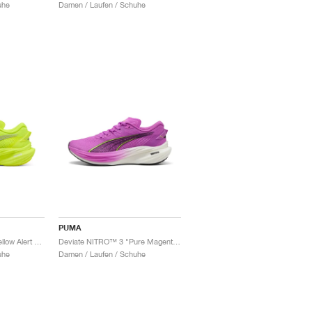
uhe
Damen / Laufen / Schuhe
PUMA
Deviate NITRO™ 3 "Yellow Alert & Silver"
Deviate NITRO™ 3 "Pure Magenta & Yellow Alert"
uhe
Damen / Laufen / Schuhe