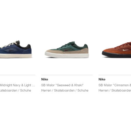
Nike
Nike
SB Malor "Midnight Navy & Light Orewood Brown"
SB Malor "Seaweed & Khaki"
kateboarden / Schuhe
Herren / Skateboarden / Schuhe
Herren / Skateboarde