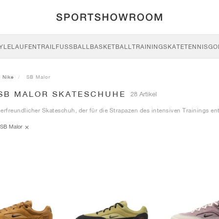
YLE
LAUFEN
TRAIL
FUSSBALL
BASKETBALL
TRAINING
SKATE
TENNIS
GO
Nike
SB Malor
 SB MALOR SKATESCHUHE
28 Artikel
erfreundlicher Skateschuh, der für die Strapazen des intensiven Trainings en
SB Malor