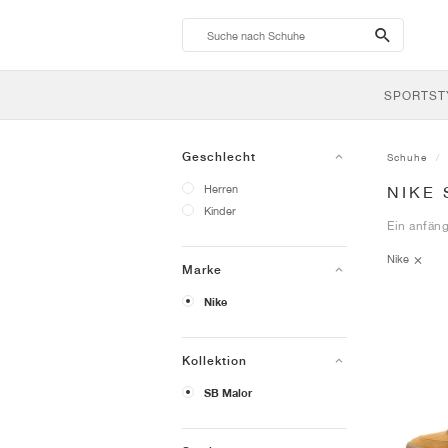
search-
btn
SPORTST
Geschlecht
Schuhe
Herren
NIKE
Kinder
Ein anfäng
Nike
Marke
Nike
Kollektion
SB Malor