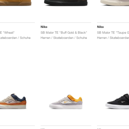
Nike
Nike
TE "Wheat"
SB Malor TE "Buff Gold & Black"
kateboarden / Schuhe
Herren / Skateboarden / Schuhe
Herren / Skateboarde