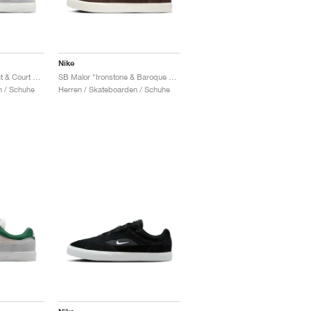
Nike
SB Malor "Platinum Tint & Court Purple"
SB Malor "Ironstone & Baroque Brown"
n / Schuhe
Herren / Skateboarden / Schuhe