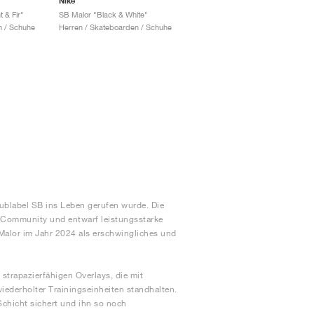
Nike
 & Fir"
SB Malor "Black & White"
n / Schuhe
Herren / Skateboarden / Schuhe
ublabel SB ins Leben gerufen wurde. Die
d-Community und entwarf leistungsstarke
 Malor im Jahr 2024 als erschwingliches und
trapazierfähigen Overlays, die mit
wiederholter Trainingseinheiten standhalten.
Schicht sichert und ihn so noch