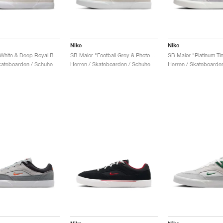
Nike
Nike
SB Malor "White & Deep Royal Blue"
SB Malor "Football Grey & Photon Dust"
kateboarden / Schuhe
Herren / Skateboarden / Schuhe
Herren / Skateboarde