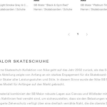
Nike
Nike
SB Malor "Light Smoke Grey & Cosmic Clay"
SB Malor "Black & Gym Red"
SB Malor "Platinum Tint
kateboarden / Schuhe
Herren / Skateboarden / Schuhe
Herren / Skateboarde
1
ALOR SKATESCHUHE
ne Skateschuh-Kollektion von Nike geht auf das Jahr 2002 zurück, als das S
e Abteilung zeigte von Anfang an ein starkes Engagement für die Skateboar
r Skater aller Leistungsstufen und Stile. In diesem Sinne wurde der Nike SB
es Modell für Anfänger auf den Markt gebracht.
terial kombiniert der SB Malor robuste Lagen aus Canvas und Wildleder mit s
 Nahtlinien fest vernäht sind, um sicherzustellen, dass sie den Belastungen 
ngerte Zehenschutz verfügt über eine dreifach vernähte Naht, die die oberste 