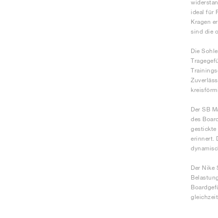
widerstan
ideal für
Kragen er
sind die 
Die Sohle
Tragegefü
Trainings
Zuverläss
kreisförm
Der SB Ma
des Board
gestickte
erinnert.
dynamisch
Der Nike 
Belastung
Boardgefü
gleichzei