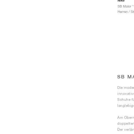
Nike
Herren / S
SB M
Die moder
innovativ
Schuhe fü
langlebig
Am Oberma
doppelten
Der verlä