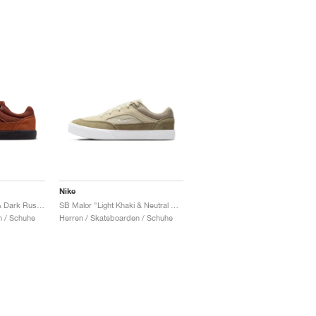
Nike
SB Malor "Cinnamon & Dark Russet"
SB Malor "Light Khaki & Neutral Olive"
n / Schuhe
Herren / Skateboarden / Schuhe