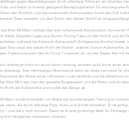
dsfähiger gegen Beschädigungen durch ständiges Scheuern am Griptape macht
 Flicks und bietet im Inneren genügend Bewegungsfreiheit für eine bequeme
höhen den Komfort, und das traditionelle Schnürsystem fixiert den Fuß mithil
obersten Ösen verstärkt, um dem Schuh den letzten Schliff an Strapazierfähigk
 des Nike SB Malor verfügt über eine vulkanisierte Konstruktion, die sowohl Fl
hl bietet. Doppelte Lagen aus Gummi-Foxing-Tape um den Vorfuß und die Fers
einheiten, während die Solarsoft-Schaumstoff-Einlegesohle Komfort bietet, 
igen Grip sorgt das radiale Profil der flachen, stabilen Gummi-Außensohle,
igen Traktionsmustern des Air Force 1 inspiriert ist, um den Skater fest mit 
lor überzeugt nicht nur durch seine Leistung, sondern auch durch einen attrak
s überzeugt. Sein mehrlagiges Obermaterial dient als ideale Leinwand für ch
 Swooshes den Seiten einen raffinierten Look verleihen und die Zehenform 
 Das Nike SB-Logo ziert das gewebte Zungenpatch und die Ferse, und ein ab
e Profil der Außensohle und rundet das Design ab.
SB Malor wurde entwickelt, um Skater bei stundenlangem Training zu unterstü
en stand, die durch ständige Flips, Kicks und Grinds entstehen. Er ist griffi
hl – und dazu noch stylisch. Damit ist er eine großartige Wahl für Einsteiger 
tig ihre Fähigkeiten verbessern möchten.