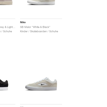
Nike
SB Malor TE "Taupe Grey & Light Orewood Brown"
SB Malor "White & Black"
n / Schuhe
Kinder / Skateboarden / Schuhe