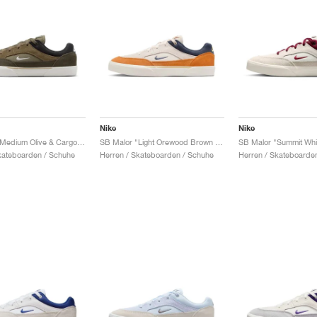
Nike
Nike
SB Malor "Medium Olive & Cargo Khaki"
SB Malor "Light Orewood Brown & Monarch"
kateboarden / Schuhe
Herren / Skateboarden / Schuhe
Herren / Skateboarde