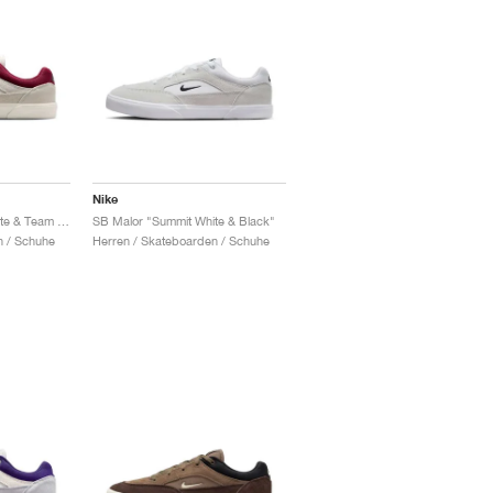
Nike
SB Malor "Summit White & Team Red"
SB Malor "Summit White & Black"
n / Schuhe
Herren / Skateboarden / Schuhe