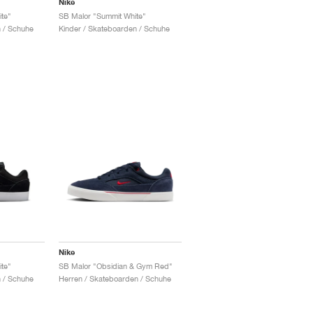
Nike
te"
SB Malor "Summit White"
 / Schuhe
Kinder / Skateboarden / Schuhe
Nike
te"
SB Malor "Obsidian & Gym Red"
 / Schuhe
Herren / Skateboarden / Schuhe