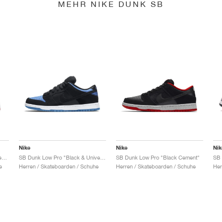
MEHR NIKE DUNK SB
Nike
Nike
Nik
SB Dunk Low x Jeff Staple "Pigeon"
SB Dunk Low Pro "Black & University Blue"
SB Dunk Low Pro "Black Cement"
e
Herren / Skateboarden / Schuhe
Herren / Skateboarden / Schuhe
Her