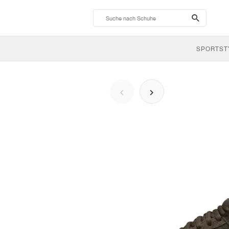
search-
btn
SPORTST