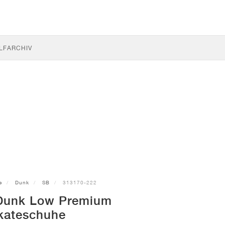
LF
ARCHIV
e
Dunk
SB
313170-222
Dunk Low Premium
kateschuhe