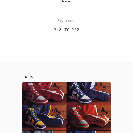
Low
Stylecode
313170-222
Nike