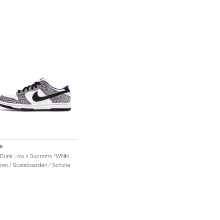
e
SB Dunk Low x Supreme "White Cement"
ren / Skateboarden / Schuhe