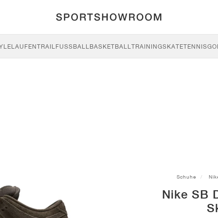
YLE
LAUFEN
TRAIL
FUSSBALL
BASKETBALL
TRAINING
SKATE
TENNIS
GO
Schuhe
Nik
Nike SB 
S