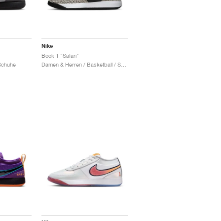
Nike
Book 1 "Safari"
 Schuhe
Damen & Herren / Basketball / Schuhe