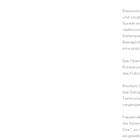
Klassisch
und sorgt
Spieler e
reaktions
Seitenwan
Beweglich
eine präz
Das Oberm
Polsterun
des Fußrü
Bookers O
das Desig
Technolog
vergangen
Fesselnde
die Seite
One", so 
eingewebt