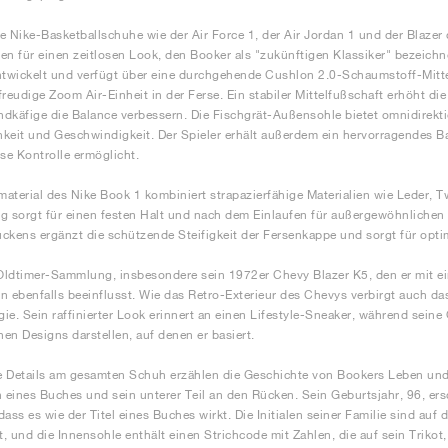
e Nike-Basketballschuhe wie der Air Force 1, der Air Jordan 1 und der Blazer 
en für einen zeitlosen Look, den Booker als "zukünftigen Klassiker" bezeichne
ntwickelt und verfügt über eine durchgehende Cushlon 2.0-Schaumstoff-Mitte
freudige Zoom Air-Einheit in der Ferse. Ein stabiler Mittelfußschaft erhöht die
dkäfige die Balance verbessern. Die Fischgrät-Außensohle bietet omnidirekti
keit und Geschwindigkeit. Der Spieler erhält außerdem ein hervorragendes Ba
ise Kontrolle ermöglicht.
aterial des Nike Book 1 kombiniert strapazierfähige Materialien wie Leder, Tw
g sorgt für einen festen Halt und nach dem Einlaufen für außergewöhnlichen
ckens ergänzt die schützende Steifigkeit der Fersenkappe und sorgt für opti
ldtimer-Sammlung, insbesondere sein 1972er Chevy Blazer K5, den er mit e
n ebenfalls beeinflusst. Wie das Retro-Exterieur des Chevys verbirgt auch d
ie. Sein raffinierter Look erinnert an einen Lifestyle-Sneaker, während sein
en Designs darstellen, auf denen er basiert.
 Details am gesamten Schuh erzählen die Geschichte von Bookers Leben und s
n eines Buches und sein unterer Teil an den Rücken. Sein Geburtsjahr, 96, e
dass es wie der Titel eines Buches wirkt. Die Initialen seiner Familie sind au
, und die Innensohle enthält einen Strichcode mit Zahlen, die auf sein Triko