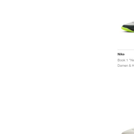
Nike
Book 1 "N