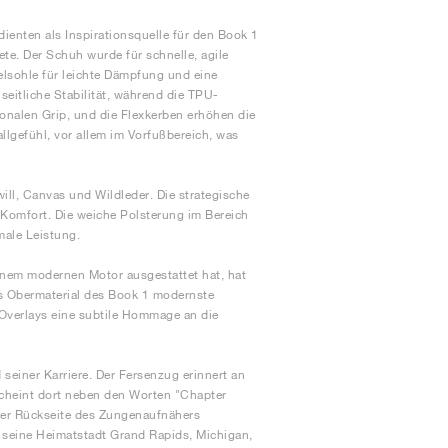
dienten als Inspirationsquelle für den Book 1
te. Der Schuh wurde für schnelle, agile
lsohle für leichte Dämpfung und eine
 seitliche Stabilität, während die TPU-
onalen Grip, und die Flexkerben erhöhen die
llgefühl, vor allem im Vorfußbereich, was
ill, Canvas und Wildleder. Die strategische
 Komfort. Die weiche Polsterung im Bereich
male Leistung.
inem modernen Motor ausgestattet hat, hat
as Obermaterial des Book 1 modernste
e Overlays eine subtile Hommage an die
einer Karriere. Der Fersenzug erinnert an
rscheint dort neben den Worten "Chapter
f der Rückseite des Zungenaufnähers
t, seine Heimatstadt Grand Rapids, Michigan,