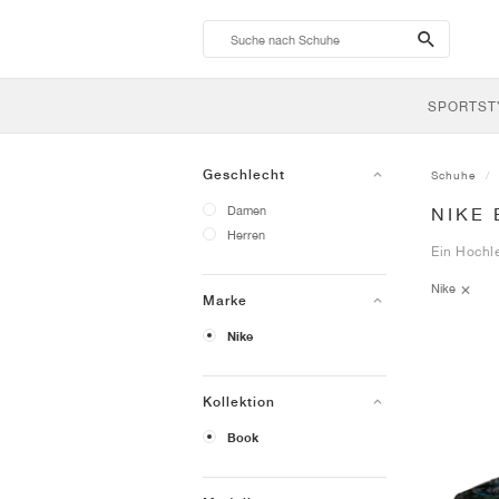
search-
btn
SPORTST
Geschlecht
Schuhe
Damen
NIKE
Herren
Ein Hochl
Nike
Marke
Nike
Kollektion
Book