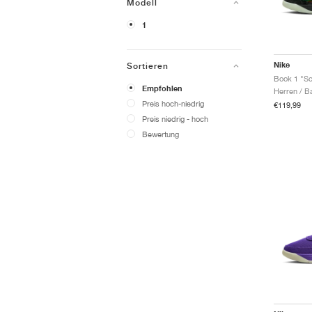
Modell
1
Nike
Sortieren
Book 1 "Sc
Empfohlen
Herren / B
Preis hoch-niedrig
€119,99
Preis niedrig - hoch
Bewertung