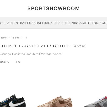
YLE
LAUFEN
TRAIL
FUSSBALL
BASKETBALL
TRAINING
SKATE
TENNIS
GO
Nike
Book
1
 BOOK 1 BASKETBALLSCHUHE
24 Artikel
eistungs-Basketballschuh mit Vintage-Appeal.
Book
1