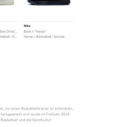
Nike
Book 1 "Nightmare Before Christmas"
Book 1 "Haven"
Damen & Herren / Basketball / Schuhe
Herren / Basketball / Schuhe
, um einen Basketballtrainer zu entwickeln,
fertiggestellt und wurde im Frühjahr 2024
n Basketball und die Sportkultur