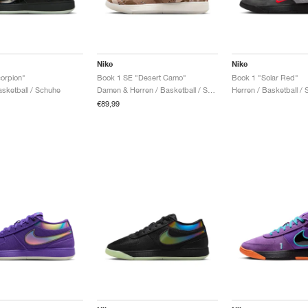
Nike
Nike
orpion"
Book 1 SE "Desert Camo"
Book 1 "Solar Red"
asketball / Schuhe
Damen & Herren / Basketball / Schuhe
Herren / Basketball /
€89,99