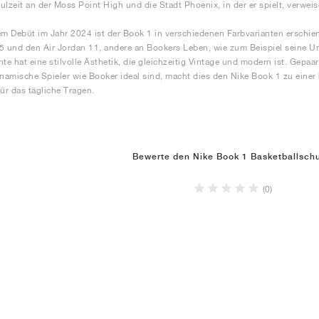
ulzeit an der Moss Point High und die Stadt Phoenix, in der er spielt, verweis
em Debüt im Jahr 2024 ist der Book 1 in verschiedenen Farbvarianten erschie
5 und den Air Jordan 11, andere an Bookers Leben, wie zum Beispiel seine Un
nte hat eine stilvolle Ästhetik, die gleichzeitig Vintage und modern ist. Gepa
ynamische Spieler wie Booker ideal sind, macht dies den Nike Book 1 zu eine
für das tägliche Tragen.
Bewerte den Nike Book 1 Basketballsch
(0)