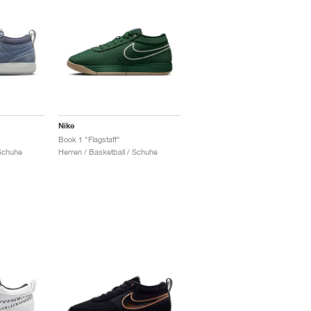
Nike
Book 1 "Flagstaff"
 Schuhe
Herren / Basketball / Schuhe