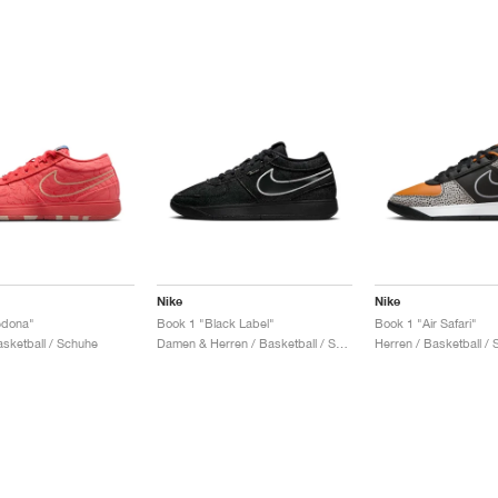
Nike
Nike
edona"
Book 1 "Black Label"
Book 1 "Air Safari"
asketball / Schuhe
Damen & Herren / Basketball / Schuhe
Herren / Basketball /