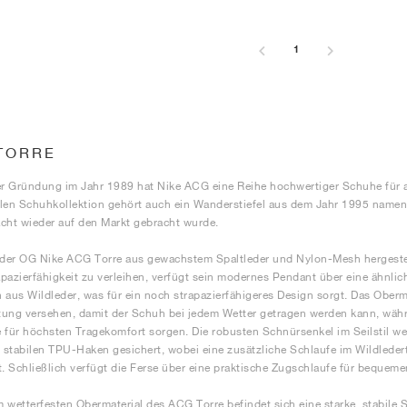
1
TORRE
er Gründung im Jahr 1989 hat Nike ACG eine Reihe hochwertiger Schuhe für al
len Schuhkollektion gehört auch ein Wanderstiefel aus dem Jahr 1995 namen
cht wieder auf den Markt gebracht wurde.
er OG Nike ACG Torre aus gewachstem Spaltleder und Nylon-Mesh hergestell
pazierfähigkeit zu verleihen, verfügt sein modernes Pendant über eine ähnli
 aus Wildleder, was für ein noch strapazierfähigeres Design sorgt. Das Oberm
ung versehen, damit der Schuh bei jedem Wetter getragen werden kann, wäh
 für höchsten Tragekomfort sorgen. Die robusten Schnürsenkel im Seilstil w
stabilen TPU-Haken gesichert, wobei eine zusätzliche Schlaufe im Wildledert
t. Schließlich verfügt die Ferse über eine praktische Zugschlaufe für bequeme
 wetterfesten Obermaterial des ACG Torre befindet sich eine starke, stabile 