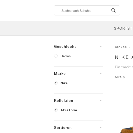
search-
btn
SPORTST
Geschlecht
Schuhe
Herren
NIKE
Ein tradit
Marke
Nike
Nike
Kollektion
ACG Torre
Sortieren