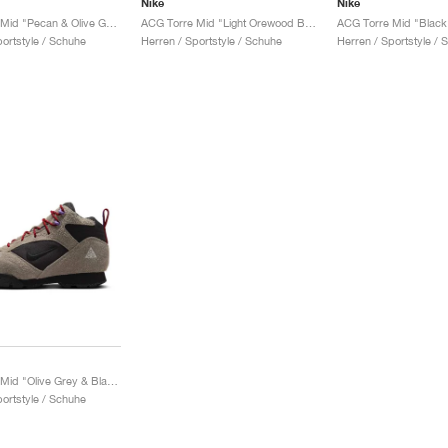
Nike
Nike
ACG Torre Mid "Pecan & Olive Grey"
ACG Torre Mid "Light Orewood Brown & Navy"
portstyle / Schuhe
Herren / Sportstyle / Schuhe
Herren / Sportstyle / 
ACG Torre Mid "Olive Grey & Black"
portstyle / Schuhe