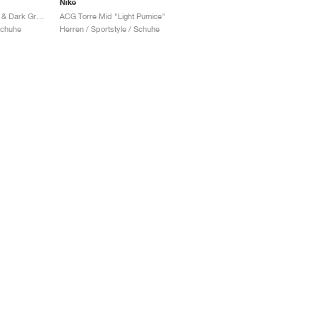
Nike
ACG Torre Mid "Black & Dark Grey"
ACG Torre Mid "Light Pumice"
Schuhe
Herren / Sportstyle / Schuhe