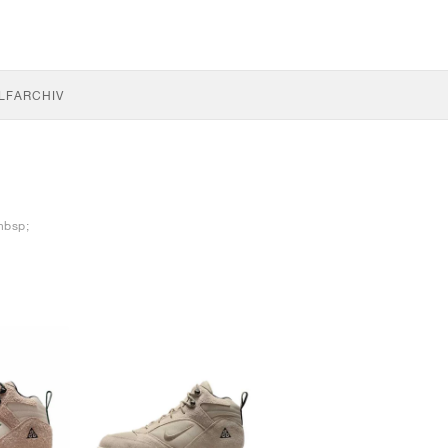
LF
ARCHIV
nbsp;