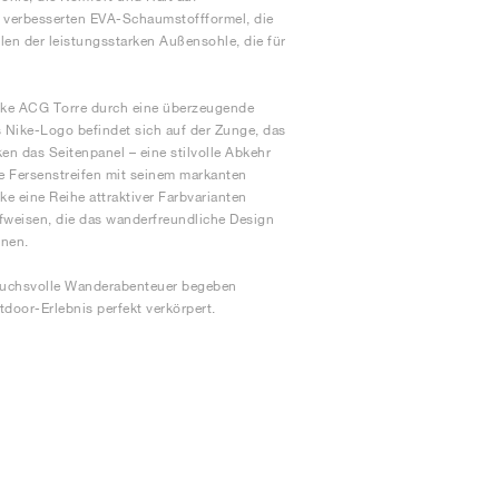
r verbesserten EVA-Schaumstoffformel, die
llen der leistungsstarken Außensohle, die für
Nike ACG Torre durch eine überzeugende
s Nike-Logo befindet sich auf der Zunge, das
n das Seitenpanel – eine stilvolle Abkehr
le Fersenstreifen mit seinem markanten
 eine Reihe attraktiver Farbvarianten
fweisen, die das wanderfreundliche Design
önen.
spruchsvolle Wanderabenteuer begeben
door-Erlebnis perfekt verkörpert.