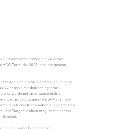
le Geländearten entwickelt. Zu dieser
s ACG Torre, der 2023 in seiner ganzen
t wurde, um ihm für die damalige Zeit eine
che Nylonbasis mit darüberliegenden
aterial wurde mit einer wasserdichten
rend der großzügig gepolsterte Kragen und
erden durch eine Kombination aus gestanzten
eil der Zunge für einen möglichst sicheren
n Einstieg.
Sohle, die Komfort und Halt auf