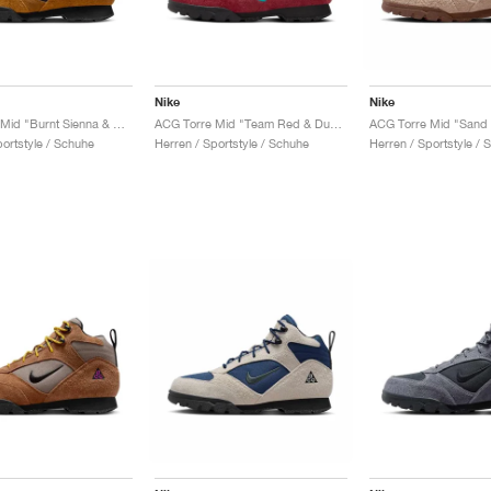
Nike
Nike
ACG Torre Mid "Burnt Sienna & Obsidian"
ACG Torre Mid "Team Red & Dusty Cactus"
portstyle / Schuhe
Herren / Sportstyle / Schuhe
Herren / Sportstyle / 