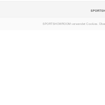
SPORTS
Über uns
SPORTSHOWROOM verwendet Cookies. Über
Kontakt
Sitemap