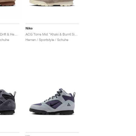
Nike
ACG Torre Mid "Sand Drift & Hemp"
ACG Torre Mid "Khaki & Burnt Sienna"
Schuhe
Herren / Sportstyle / Schuhe