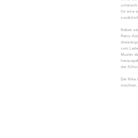
unterschi
für eine 
zusätzlic
Neben sei
Retro-Äst
dreieckig
vom Leder
Muster de
herausgeb
der Silho
Der Nike 
möchten, 