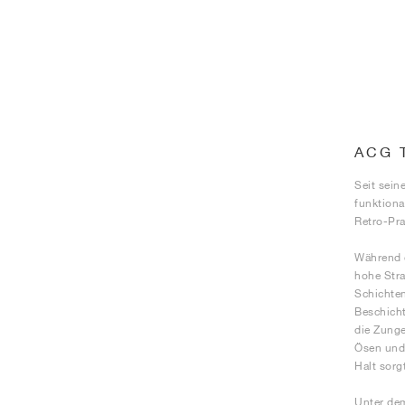
ACG 
Seit sein
funktiona
Retro-Pra
Während d
hohe Stra
Schichten
Beschicht
die Zunge
Ösen und 
Halt sorg
Unter dem