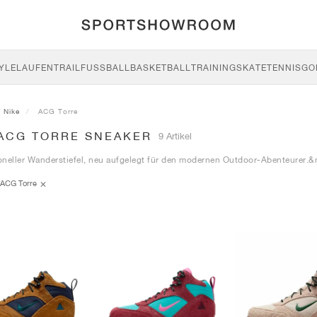
YLE
LAUFEN
TRAIL
FUSSBALL
BASKETBALL
TRAINING
SKATE
TENNIS
GO
Nike
ACG Torre
 ACG TORRE SNEAKER
9 Artikel
ioneller Wanderstiefel, neu aufgelegt für den modernen Outdoor-Abenteurer.&
ACG Torre