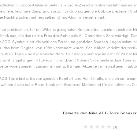
edlichem Outdoor-Gelände bietet. Die große Zwischensohle besteht aus eine
weichere, leichtere Dämpfung sorgt. Für Grip sorgen die klobigen, eckigen Sto
he Nachhaltigkeit mit recyceltem Grind-Gummi versehen ist.
ner praktischen, für die Wildnis geeigneten Konstruktion zeichnet sich der 
hetik aus, die das reiche Erbe des Sublabels All Conditions Gear würdigt. Da
e ACG-Symbol ziert die seitliche Ferse und gestickte Swoosh-Logos schmücke
, das beim Original von 1995 verwendet wurde. Schließlich verleiht der texti
m ACG Torre eine dynamische Note. Seit der Neuauflage im Jahr 2023 hat Nike
racht, angefangen mit „Pecan” und „Burnt Sienna”, die beide erdige Töne au
uette widerspiegeln, zusammen mit auffälligen Akzenten in lebhafteren Farbt
ACG Torre bietet hervorragenden Komfort und Halt für alle, die sich auf an
während sein edler Retro-Look den Gorpcore-Modetrend für ein stilvolles Out
Bewerte den Nike ACG Torre Sneaker
(0)