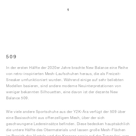
1
509
In der ersten Hälfte der 2020er Jahre brachte New Balance eine Reihe
von retro-inspirierten Mesh-Laufschuhen heraus, die als Freizeit-
Sneaker umfunktioniert wurden. Während einige auf sehr beliebten
Modellen basieren, sind andere moderne Neuinterpretationen von
weniger bekannten Silhouetten, eine davon ist der dezente New
Balance 509.
Wie viele andere Sportschuhe aus der Y2K-Ära verfügt der 509 über
eine Basisschicht aus offenzelligem Mesh, über der sich
geschwungene Ledereinsätze befinden. Diese bedecken hauptsächlich
die untere Hälfte des Obermaterials und lassen große Mesh-Flächen
im Bereich des Viertels und des Kragens sowie auf der Zunge frei, was