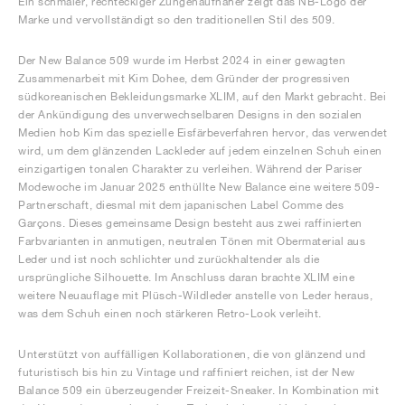
Ein schmaler, rechteckiger Zungenaufnäher zeigt das NB-Logo der
Marke und vervollständigt so den traditionellen Stil des 509.
Der New Balance 509 wurde im Herbst 2024 in einer gewagten
Zusammenarbeit mit Kim Dohee, dem Gründer der progressiven
südkoreanischen Bekleidungsmarke XLIM, auf den Markt gebracht. Bei
der Ankündigung des unverwechselbaren Designs in den sozialen
Medien hob Kim das spezielle Eisfärbeverfahren hervor, das verwendet
wird, um dem glänzenden Lackleder auf jedem einzelnen Schuh einen
einzigartigen tonalen Charakter zu verleihen. Während der Pariser
Modewoche im Januar 2025 enthüllte New Balance eine weitere 509-
Partnerschaft, diesmal mit dem japanischen Label Comme des
Garçons. Dieses gemeinsame Design besteht aus zwei raffinierten
Farbvarianten in anmutigen, neutralen Tönen mit Obermaterial aus
Leder und ist noch schlichter und zurückhaltender als die
ursprüngliche Silhouette. Im Anschluss daran brachte XLIM eine
weitere Neuauflage mit Plüsch-Wildleder anstelle von Leder heraus,
was dem Schuh einen noch stärkeren Retro-Look verleiht.
Unterstützt von auffälligen Kollaborationen, die von glänzend und
futuristisch bis hin zu Vintage und raffiniert reichen, ist der New
Balance 509 ein überzeugender Freizeit-Sneaker. In Kombination mit