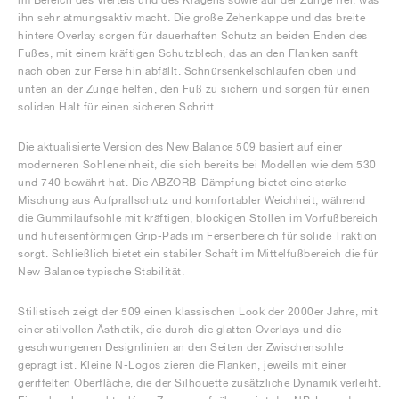
ihn sehr atmungsaktiv macht. Die große Zehenkappe und das breite
hintere Overlay sorgen für dauerhaften Schutz an beiden Enden des
Fußes, mit einem kräftigen Schutzblech, das an den Flanken sanft
nach oben zur Ferse hin abfällt. Schnürsenkelschlaufen oben und
unten an der Zunge helfen, den Fuß zu sichern und sorgen für einen
soliden Halt für einen sicheren Schritt.
Die aktualisierte Version des New Balance 509 basiert auf einer
moderneren Sohleneinheit, die sich bereits bei Modellen wie dem 530
und 740 bewährt hat. Die ABZORB-Dämpfung bietet eine starke
Mischung aus Aufprallschutz und komfortabler Weichheit, während
die Gummilaufsohle mit kräftigen, blockigen Stollen im Vorfußbereich
und hufeisenförmigen Grip-Pads im Fersenbereich für solide Traktion
sorgt. Schließlich bietet ein stabiler Schaft im Mittelfußbereich die für
New Balance typische Stabilität.
Stilistisch zeigt der 509 einen klassischen Look der 2000er Jahre, mit
einer stilvollen Ästhetik, die durch die glatten Overlays und die
geschwungenen Designlinien an den Seiten der Zwischensohle
geprägt ist. Kleine N-Logos zieren die Flanken, jeweils mit einer
geriffelten Oberfläche, die der Silhouette zusätzliche Dynamik verleiht.