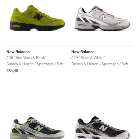
New Balance
New Balance
509 "Sea Moss & Black"
509 "Black & White"
Damen & Herren / Sportstyle / Schuhe
Damen & Herren / Sportstyle / Schuhe
€84,49