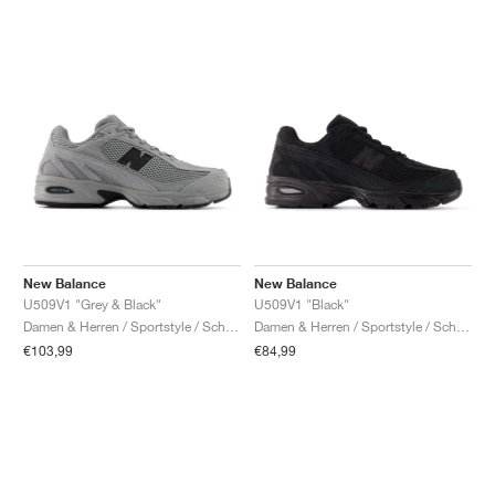
New Balance
New Balance
U509V1 "Grey & Black"
U509V1 "Black"
Damen & Herren / Sportstyle / Schuhe
Damen & Herren / Sportstyle / Schuhe
€103,99
€84,99