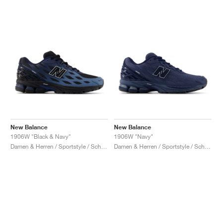
New Balance
New Balance
1906W "Black & Navy"
1906W "Navy"
Damen & Herren / Sportstyle / Schuhe
Damen & Herren / Sportstyle / Schuhe