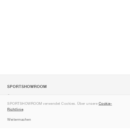
SPORTSHOWROOM
Über uns
SPORTSHOWROOM verwendet Cookies. Über unsere
Cookie-
Kontakt
Richtlinie
.
Sitemap
Weitermachen