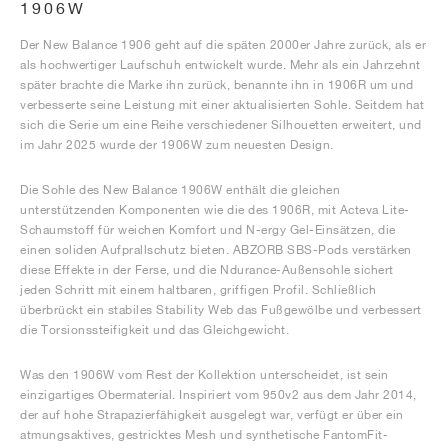
1906W
Der New Balance 1906 geht auf die späten 2000er Jahre zurück, als er
als hochwertiger Laufschuh entwickelt wurde. Mehr als ein Jahrzehnt
später brachte die Marke ihn zurück, benannte ihn in 1906R um und
verbesserte seine Leistung mit einer aktualisierten Sohle. Seitdem hat
sich die Serie um eine Reihe verschiedener Silhouetten erweitert, und
im Jahr 2025 wurde der 1906W zum neuesten Design.
Die Sohle des New Balance 1906W enthält die gleichen
unterstützenden Komponenten wie die des 1906R, mit Acteva Lite-
Schaumstoff für weichen Komfort und N-ergy Gel-Einsätzen, die
einen soliden Aufprallschutz bieten. ABZORB SBS-Pods verstärken
diese Effekte in der Ferse, und die Ndurance-Außensohle sichert
jeden Schritt mit einem haltbaren, griffigen Profil. Schließlich
überbrückt ein stabiles Stability Web das Fußgewölbe und verbessert
die Torsionssteifigkeit und das Gleichgewicht.
Was den 1906W vom Rest der Kollektion unterscheidet, ist sein
einzigartiges Obermaterial. Inspiriert vom 950v2 aus dem Jahr 2014,
der auf hohe Strapazierfähigkeit ausgelegt war, verfügt er über ein
atmungsaktives, gestricktes Mesh und synthetische FantomFit-