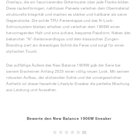
Overlays, die ein faszinierendes Gittermuster über jede Flanke bilden.
Diese rautenförmigen, nahtlosen Paneele verleihen dem Obermaterial
strukturelle Integrität und machen es stärker und haltbarer als seine
Gegenstücke. Die solide TPU-Fersenkappe und das N-Lock-
Schnürsystem bleiben erhalten und verleihen dem 1906W einen
hervorragenden Halt und eine sichere, bequeme Passform. Neben den
bekannten "N"-Seitenwandlogos und dem klassischen Zungen-
Branding ziert ein dreieckiges Schild die Ferse und sorgt für einen
stylischen Touch.
Das auffällige Äußere des New Balance 1906W gab der Serie bei
seinem Erscheinen Anfang 2025 einen völlig neuen Look. Mit seinem
robusten Aufbau, der stützenden Sohle und der unvergesslichen
Ästhetik ist dieser fesselnde Lifestyle-Sneaker die perfekte Mischung
aus Leistung und Aussehen.
Bewerte den New Balance 1906W Sneaker
(0)