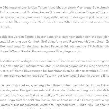
te Obermaterial des Jordan Tatum 4 besteht aus einem Vier-Wege-Stretchmater
Fuß anpassen und für einen festen Sitz und ein individuelles Tragegefühl sor
Auspacken ein angenehmes Tragegefühl, während strategisch platzierte Fle
en. Schließlich sorgen die Mesh-Einsätze im Mittelfußbereich und an der Zun
 Fußes.
lsohle des Jordan Tatum 4 besteht aus einer durchgehenden Schicht aus leic
nde Mischung aus Komfort, Stoßdämpfung und Reaktionsfähigkeit bietet. Zoo
ffekt und sorgt für ein dynamisches Federgefühl, während der TPU-Mittelfußs
starke S-Seam Strobel für reibungslose Übergänge sorgt.
-Außensohle verfügt über einen äußeren Bereich mit einem nach vorne gerich
it einem radialen Fischgrätenmuster. Zusammen sorgen sie für eine hervorrage
usste, effiziente Bewegungen bei hochintensiven Spielen unterstützt. Alle di
t, um sicherzustellen, dass der Tatum 4 der leichteste Schuh in Jordans Elite
ner leistungsstarken, spieltauglichen Konstruktion besticht der Jordan Tatum 4
 die eleganten Designlinien entsteht, die an den Seiten entlang bis in die Mitt
„0“ ziert die Ferse und ist ein auffälliger Verweis auf Tatums Trikotnummer
an-Logo ziert die seitliche Flanke, ein weiteres ist in die Fersengummi eing
 gestickt. Das inspirierende Motto des Rekordspielers „Find a Way“ ist ebenfa