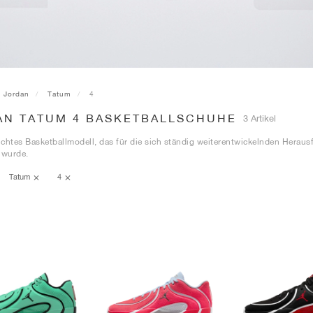
Jordan
Tatum
4
AN TATUM 4 BASKETBALLSCHUHE
3 Artikel
eichtes Basketballmodell, das für die sich ständig weiterentwickelnden Herau
 wurde.
Tatum
4