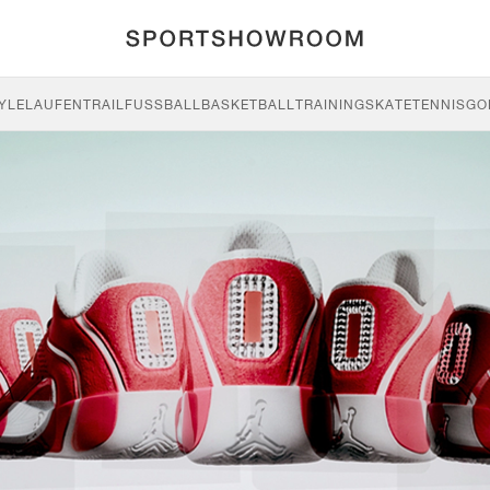
YLE
LAUFEN
TRAIL
FUSSBALL
BASKETBALL
TRAINING
SKATE
TENNIS
GO