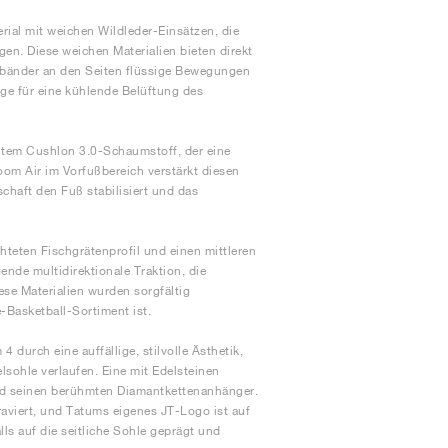
ial mit weichen Wildleder-Einsätzen, die
gen. Diese weichen Materialien bieten direkt
xbänder an den Seiten flüssige Bewegungen
ge für eine kühlende Belüftung des
htem Cushlon 3.0-Schaumstoff, der eine
m Air im Vorfußbereich verstärkt diesen
chaft den Fuß stabilisiert und das
teten Fischgrätenprofil und einen mittleren
nde multidirektionale Traktion, die
ese Materialien wurden sorgfältig
-Basketball-Sortiment ist.
 durch eine auffällige, stilvolle Ästhetik,
elsohle verlaufen. Eine mit Edelsteinen
 und seinen berühmten Diamantkettenanhänger.
raviert, und Tatums eigenes JT-Logo ist auf
lls auf die seitliche Sohle geprägt und