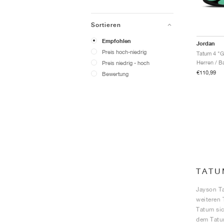
Sortieren
Empfohlen
Jordan
Preis hoch-niedrig
Tatum 4 "G
Herren / B
Preis niedrig - hoch
€110,99
Bewertung
TATU
Jayson Ta
weiteren 
Tatum sic
dem Tatum