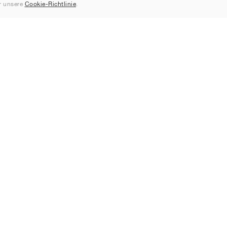
 unsere
Cookie-Richtlinie
.
HOWROOM
Marken
Ikonen
Nike
Air Force 1
Jordan
Jordan 1