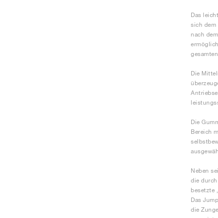
Das leich
sich dem 
nach dem 
ermöglich
gesamten
Die Mitte
überzeuge
Antriebse
leistungs
Die Gummi
Bereich m
selbstbew
ausgewähl
Neben sei
die durch
besetzte 
Das Jumpm
die Zunge