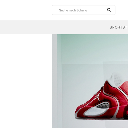
search-
btn
SPORTST