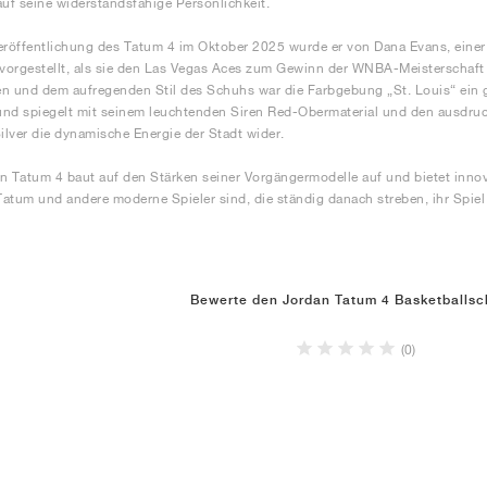
auf seine widerstandsfähige Persönlichkeit.
eröffentlichung des Tatum 4 im Oktober 2025 wurde er von Dana Evans, einer 
 vorgestellt, als sie den Las Vegas Aces zum Gewinn der WNBA-Meisterschaft 
n und dem aufregenden Stil des Schuhs war die Farbgebung „St. Louis“ ein 
nd spiegelt mit seinem leuchtenden Siren Red-Obermaterial und den ausdruc
Silver die dynamische Energie der Stadt wider.
n Tatum 4 baut auf den Stärken seiner Vorgängermodelle auf und bietet innova
 Tatum und andere moderne Spieler sind, die ständig danach streben, ihr Spie
Bewerte den Jordan Tatum 4 Basketballs
(0)