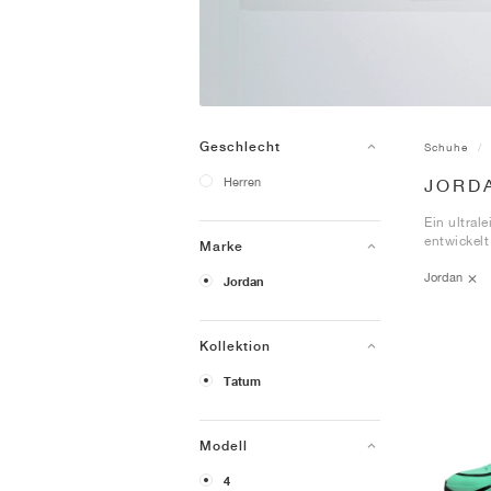
Geschlecht
Schuhe
Herren
JORD
Ein ultral
entwickelt
Marke
Jordan
Jordan
Kollektion
Tatum
Modell
4