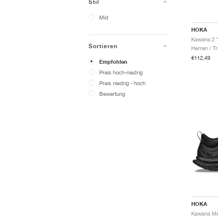
Stil
Mid
HOKA
Kawana 2 "
Sortieren
Herren / Tr
€112,49
Empfohlen
Preis hoch-niedrig
Preis niedrig - hoch
Bewertung
HOKA
Kawana Mi