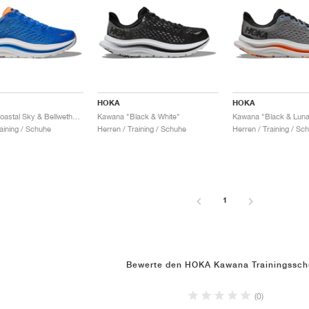
HOKA
HOKA
Kawana "Coastal Sky & Bellwether Blue"
Kawana "Black & White"
Kawana "Black & Luna
aining / Schuhe
Herren / Training / Schuhe
Herren / Training / Sc
1
Bewerte den HOKA Kawana Trainingssc
(0)