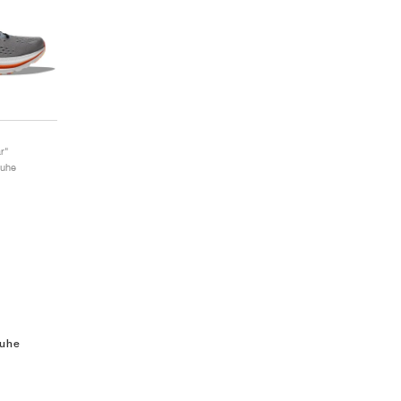
r"
huhe
huhe