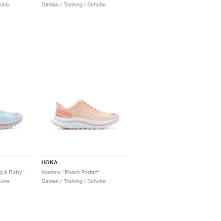
huhe
Damen / Training / Schuhe
HOKA
Kawana "Summer Song & Baby Lavender"
Kawana "Peach Parfait"
huhe
Damen / Training / Schuhe