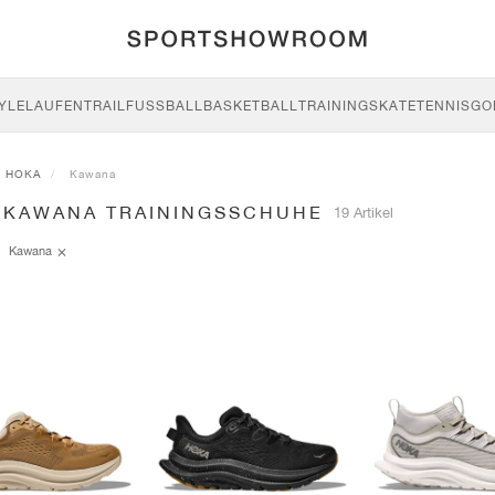
YLE
LAUFEN
TRAIL
FUSSBALL
BASKETBALL
TRAINING
SKATE
TENNIS
GO
HOKA
Kawana
 KAWANA TRAININGSSCHUHE
19 Artikel
Kawana