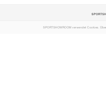
SPORTS
Über uns
SPORTSHOWROOM verwendet Cookies. Über
Kontakt
Sitemap