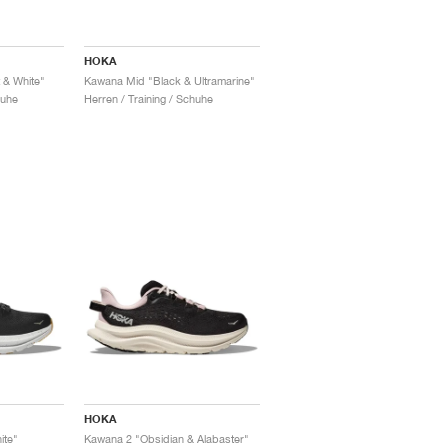
HOKA
 & White"
Kawana Mid "Black & Ultramarine"
huhe
Herren / Training / Schuhe
HOKA
ite"
Kawana 2 "Obsidian & Alabaster"