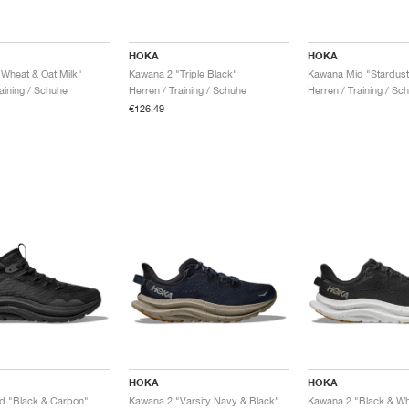
HOKA
HOKA
Wheat & Oat Milk"
Kawana 2 "Triple Black"
Kawana Mid "Stardust
aining / Schuhe
Herren / Training / Schuhe
Herren / Training / Sc
€126,49
HOKA
HOKA
d "Black & Carbon"
Kawana 2 "Varsity Navy & Black"
Kawana 2 "Black & Wh