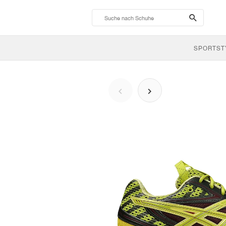
search-
btn
SPORTST