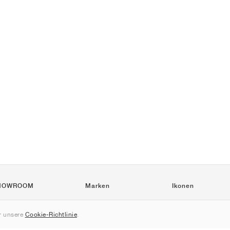
HOWROOM
Marken
Ikonen
Nike
Air Force 1
 unsere
Cookie-Richtlinie
.
Jordan
Jordan 1