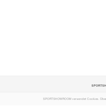
SPORTS
Über uns
SPORTSHOWROOM verwendet Cookies. Über
Kontakt