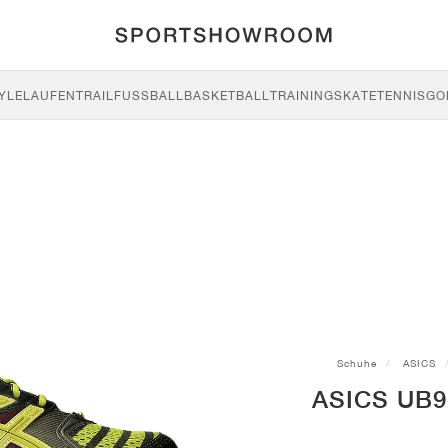
YLE
LAUFEN
TRAIL
FUSSBALL
BASKETBALL
TRAINING
SKATE
TENNIS
GO
Schuhe
ASICS
ASICS UB9-