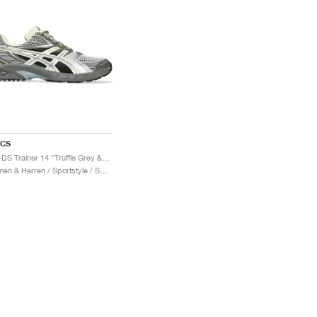
ICS
Gel-DS Trainer 14 "Truffle Grey & Pure Silver"
Damen & Herren / Sportstyle / Schuhe