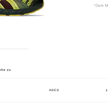
"Dark M
ehe zu
ASICS