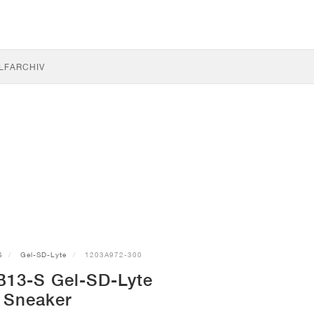
LF
ARCHIV
S
Gel-SD-Lyte
1203A972-300
13-S Gel-SD-Lyte
Sneaker