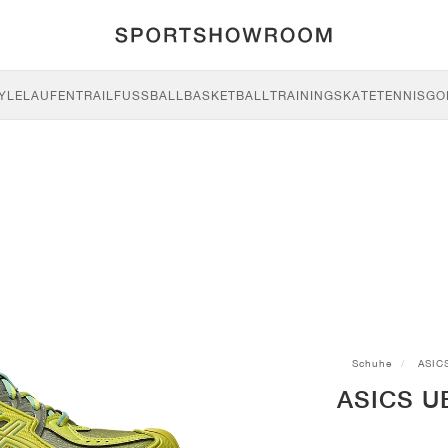
YLE
LAUFEN
TRAIL
FUSSBALL
BASKETBALL
TRAINING
SKATE
TENNIS
GO
Schuhe
ASIC
ASICS UB