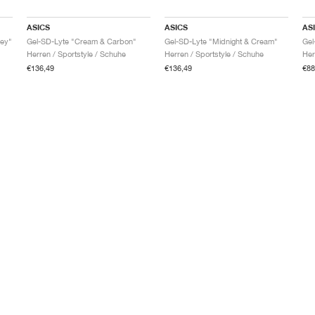
ASICS
ASICS
AS
rey"
Gel-SD-Lyte "Cream & Carbon"
Gel-SD-Lyte "Midnight & Cream"
Gel
Herren / Sportstyle / Schuhe
Herren / Sportstyle / Schuhe
Her
€136,49
€136,49
€88