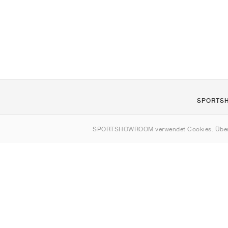
SPORTS
Über uns
SPORTSHOWROOM verwendet Cookies. Über
Kontakt
Sitemap