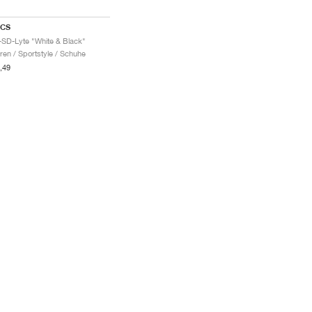
ICS
-SD-Lyte "White & Black"
ren / Sportstyle / Schuhe
,49