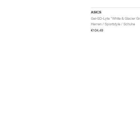
ASICS
Gel-SD-Lyte "White & Glacier G
Herren / Sportstyle / Schuhe
€104,49