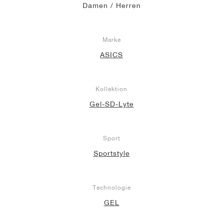
Damen / Herren
Marke
ASICS
Kollektion
Gel-SD-Lyte
Sport
Sportstyle
Technologie
GEL