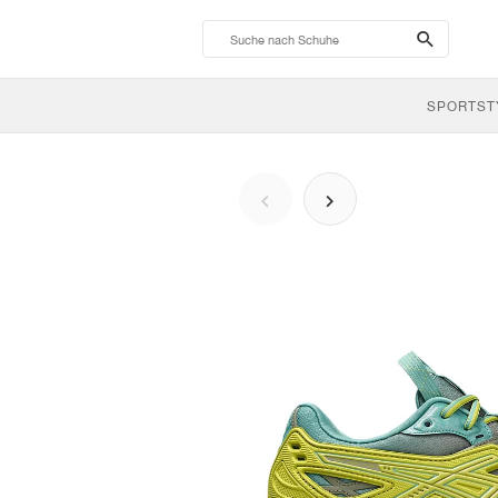
search-
btn
SPORTST