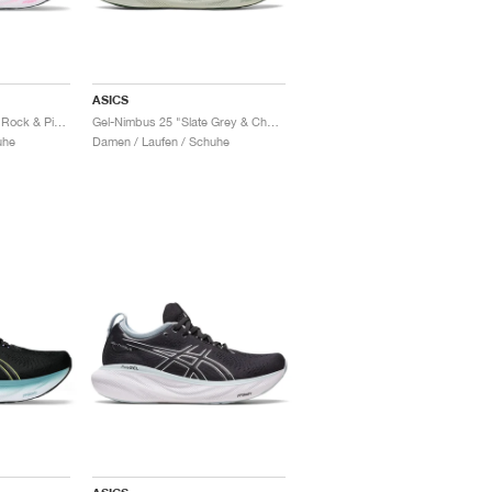
ASICS
Gel-Nimbus 25 "Sheet Rock & Pink Rave"
Gel-Nimbus 25 "Slate Grey & Champagne"
uhe
Damen / Laufen / Schuhe