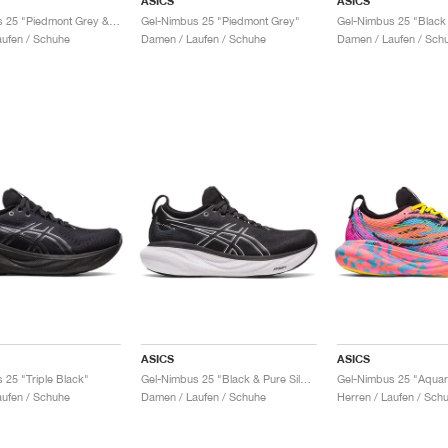
ASICS
ASICS
Gel-Nimbus 25 "Piedmont Grey & Purple"
Gel-Nimbus 25 "Piedmont Grey"
ufen / Schuhe
Damen / Laufen / Schuhe
Damen / Laufen / Sch
ASICS
ASICS
 25 "Triple Black"
Gel-Nimbus 25 "Black & Pure Silver"
ufen / Schuhe
Damen / Laufen / Schuhe
Herren / Laufen / Sch