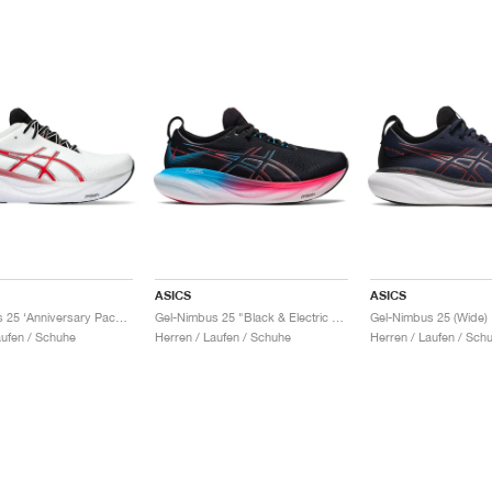
ASICS
ASICS
Gel-Nimbus 25 ‘Anniversary Pack’ "White & Classic Red"
Gel-Nimbus 25 "Black & Electric Red"
aufen / Schuhe
Herren / Laufen / Schuhe
Herren / Laufen / Sch