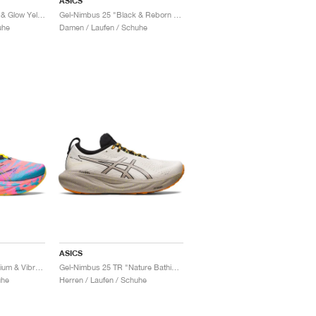
ASICS
Gel-Nimbus 25 "Black & Glow Yellow"
Gel-Nimbus 25 "Black & Reborn Blue"
uhe
Damen / Laufen / Schuhe
ASICS
Gel-Nimbus 25 "Aquarium & Vibrant Yellow"
Gel-Nimbus 25 TR "Nature Bathing & Neon Lime"
uhe
Herren / Laufen / Schuhe