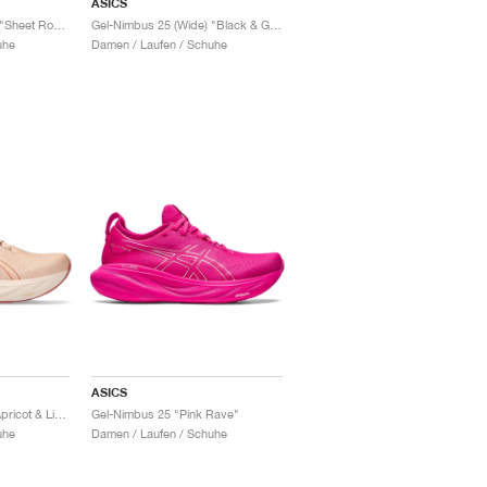
ASICS
Gel-Nimbus 25 (Wide) "Sheet Rock & Pink Rave"
Gel-Nimbus 25 (Wide) "Black & Glow Yellow"
uhe
Damen / Laufen / Schuhe
ASICS
Gel-Nimbus 25 "Pale Apricot & Light Garnet"
Gel-Nimbus 25 "Pink Rave"
uhe
Damen / Laufen / Schuhe