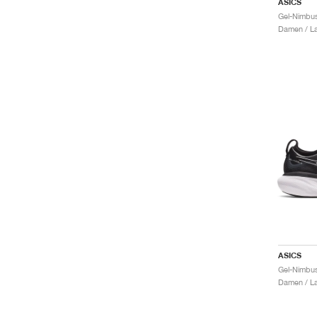
ASICS
Gel-Nimbus
Damen / La
ASICS
Damen / La