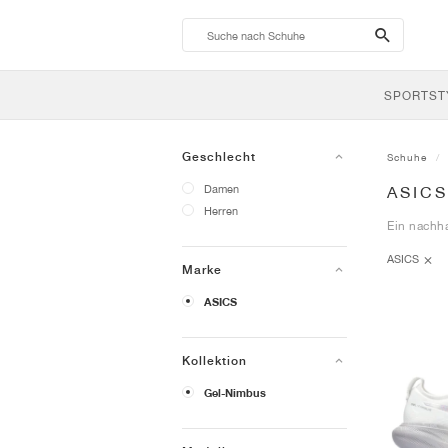
search-
btn
SPORTST
Geschlecht
Schuhe
Damen
ASIC
Herren
Ein nachha
ASICS
Marke
ASICS
Kollektion
Gel-Nimbus