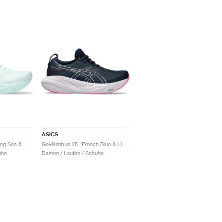
ASICS
Gel-Nimbus 25 "Soothing Sea & Pure Silver"
Gel-Nimbus 25 "French Blue & Lilac Hint"
uhe
Damen / Laufen / Schuhe