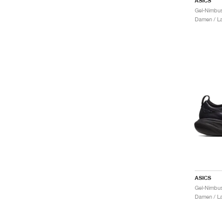
ASICS
Damen / La
ASICS
Gel-Nimbus
Damen / La