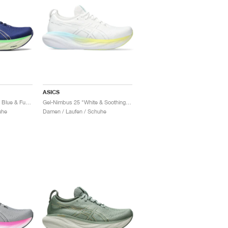
ASICS
Gel-Nimbus 25 "Indigo Blue & Fuchsia"
Gel-Nimbus 25 "White & Soothing Sea"
uhe
Damen / Laufen / Schuhe