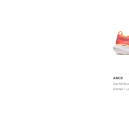
ASICS
Damen / La