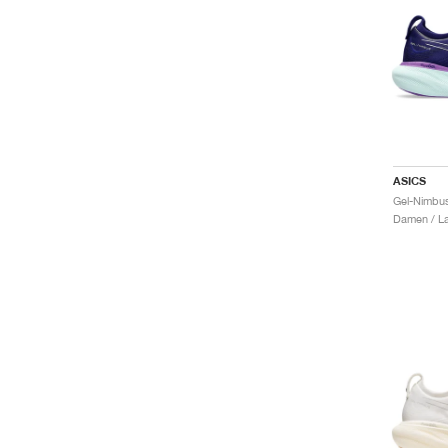
ASICS
Gel-Nimbus
Damen / La