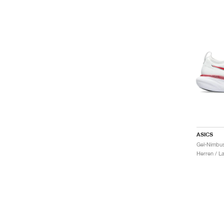
ASICS
Herren / L