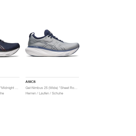
ASICS
Gel-Nimbus 25 (Wide) "Midnight & Electric Red"
Gel-Nimbus 25 (Wide) "Sheet Rock & Indigo Blue"
uhe
Herren / Laufen / Schuhe