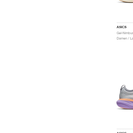
ASICS
Gel-Nimbu
Damen / La