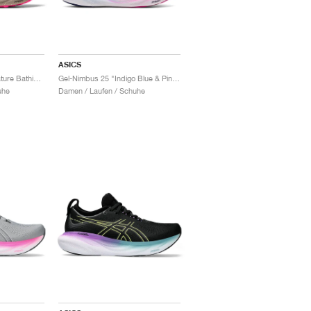
ASICS
Gel-Nimbus 25 TR "Nature Bathing & Lime Green"
Gel-Nimbus 25 "Indigo Blue & Pink Rave"
uhe
Damen / Laufen / Schuhe