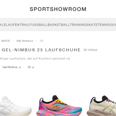
YLE
LAUFEN
TRAIL
FUSSBALL
BASKETBALL
TRAINING
SKATE
TENNIS
GO
ASICS
Gel-Nimbus
25
S GEL-NIMBUS 25 LAUFSCHUHE
58 Artikel
ltiger Laufschuh, der auf Komfort optimiert ist.
Gel-Nimbus
25