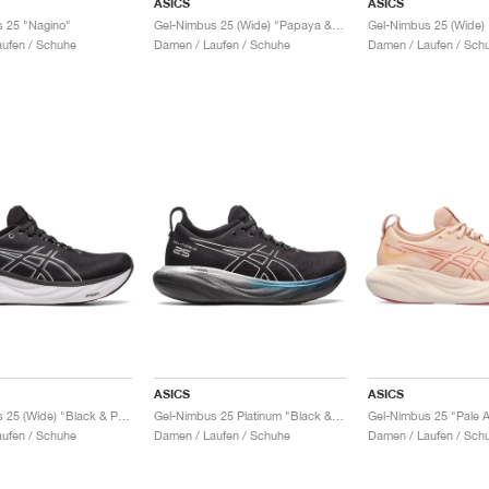
ASICS
ASICS
 25 "Nagino"
Gel-Nimbus 25 (Wide) "Papaya & Dusty Purple"
ufen / Schuhe
Damen / Laufen / Schuhe
Damen / Laufen / Sch
ASICS
ASICS
Gel-Nimbus 25 (Wide) "Black & Pure Silver"
Gel-Nimbus 25 Platinum "Black & Pure Silver"
ufen / Schuhe
Damen / Laufen / Schuhe
Damen / Laufen / Sch