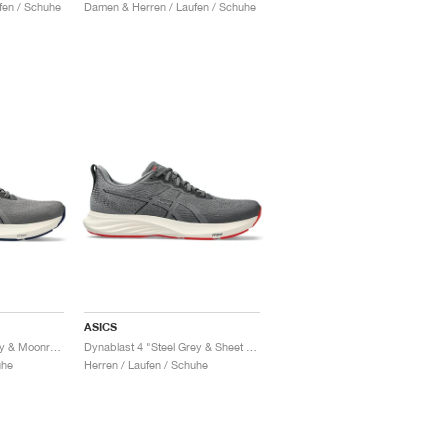
fen / Schuhe
Damen & Herren / Laufen / Schuhe
ASICS
Dynablast 4 "Clay Grey & Moonrock"
Dynablast 4 "Steel Grey & Sheet Rock"
uhe
Herren / Laufen / Schuhe