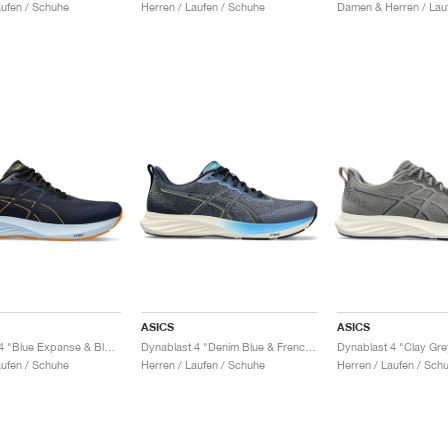
aufen / Schuhe
Herren / Laufen / Schuhe
Damen & Herren / Lau
ASICS
ASICS
Dynablast 4 "Blue Expanse & Black"
Dynablast 4 "Denim Blue & French Blue"
aufen / Schuhe
Herren / Laufen / Schuhe
Herren / Laufen / Sch