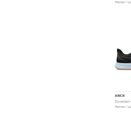
Herren / L
ASICS
Herren / L