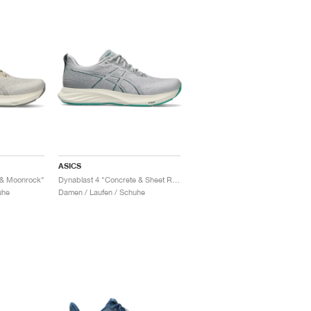
ASICS
 & Moonrock"
Dynablast 4 "Concrete & Sheet Rock"
uhe
Damen / Laufen / Schuhe