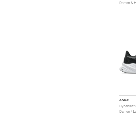
Damen & He
ASICS
Dynablast 
Damen / La