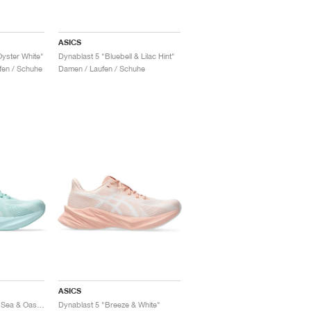
ASICS
yster White"
Dynablast 5 "Bluebell & Lilac Hint"
fen / Schuhe
Damen / Laufen / Schuhe
ASICS
Dynablast 5 "Soothing Sea & Oasis Green"
Dynablast 5 "Breeze & White"