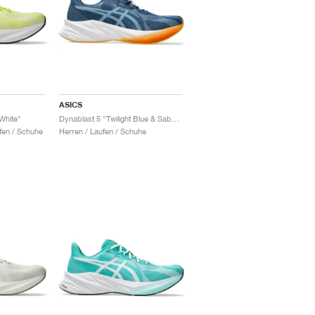
ASICS
White"
Dynablast 5 "Twilight Blue & Saba Blue"
fen / Schuhe
Herren / Laufen / Schuhe