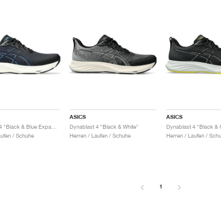
ASICS
ASICS
Dynablast 4 "Black & Blue Expanse"
Dynablast 4 "Black & White"
aufen / Schuhe
Herren / Laufen / Schuhe
Herren / Laufen / Sch
1