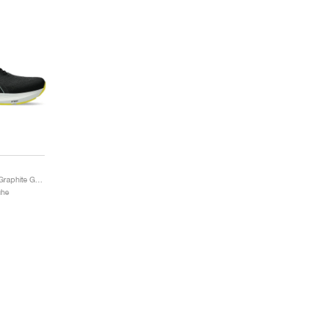
Dynablast 4 "Black & Graphite Grey"
uhe