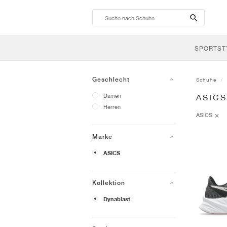
search-
btn
SPORTST
Geschlecht
Schuhe
Damen
ASIC
Herren
ASICS
Marke
ASICS
Kollektion
Dynablast