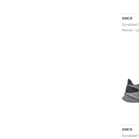
ASICS
Dynablast 
Herren / L
ASICS
Dynablast 