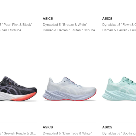
ASICS
ASICS
5 "Pearl Pink & Black"
Dynablast 5 "Breeze & White"
Dynablast 5 "Fawn & O
ufen / Schuhe
Damen & Herren / Laufen / Schuhe
Damen & Herren / Lau
ASICS
ASICS
Dynablast 5 "Greyish Purple & Black"
Dynablast 5 "Blue Fade & White"