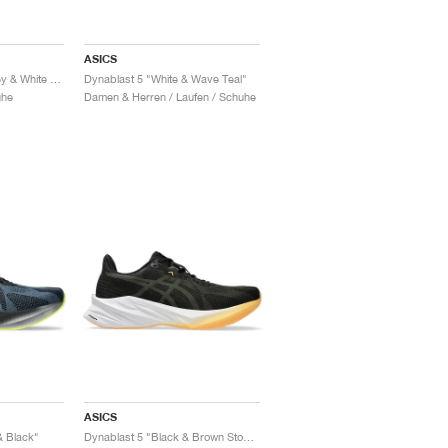
ASICS
Dynablast 5 "Lake Grey & White Sage"
Dynablast 5 "White & Wave Teal"
uhe
Damen & Herren / Laufen / Schuhe
ASICS
& Black"
Dynablast 5 "Black & Brown Stone"