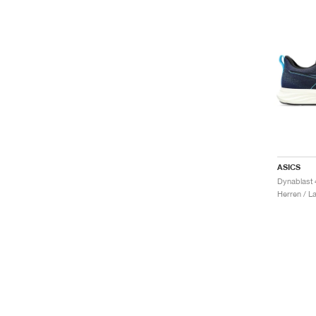
ASICS
Herren / L