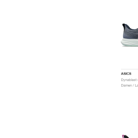
ASICS
Damen / La