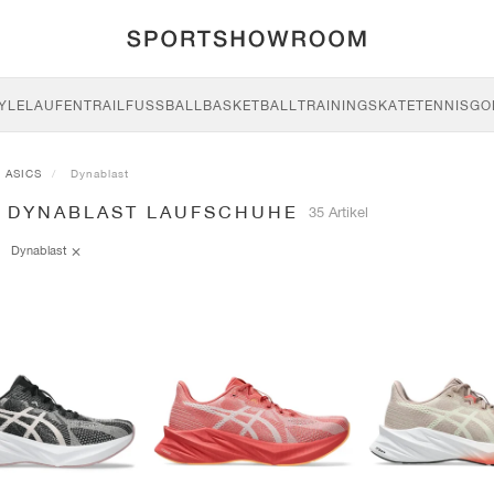
YLE
LAUFEN
TRAIL
FUSSBALL
BASKETBALL
TRAINING
SKATE
TENNIS
GO
ASICS
Dynablast
S DYNABLAST LAUFSCHUHE
35 Artikel
Dynablast