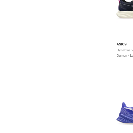
ASICS
Damen / La