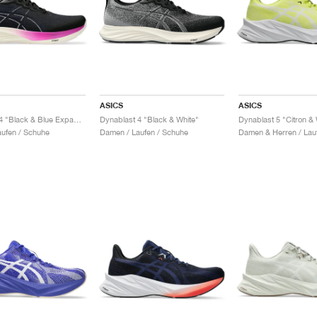
ASICS
ASICS
Dynablast 4 "Black & Blue Expanse"
Dynablast 4 "Black & White"
Dynablast 5 "Citron & 
ufen / Schuhe
Damen / Laufen / Schuhe
Damen & Herren / Lau