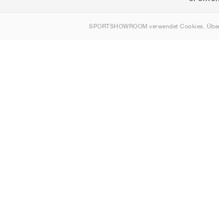
Über uns
SPORTSHOWROOM verwendet Cookies. Über
Kontakt
Sitemap
Österreich