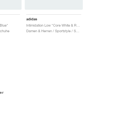
adidas
 Blue"
Intimidation Low "Core White & Royal Blue"
Schuhe
Damen & Herren / Sportstyle / Schuhe
er