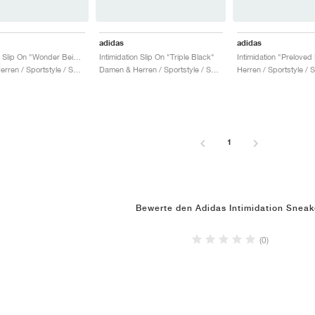
adidas
adidas
Intimidation Slip On "Wonder Beige & Core Black"
Intimidation Slip On "Triple Black"
Intimidation "Preloved
Damen & Herren / Sportstyle / Schuhe
Damen & Herren / Sportstyle / Schuhe
Herren / Sportstyle / 
1
Bewerte den Adidas Intimidation Sneak
(0)