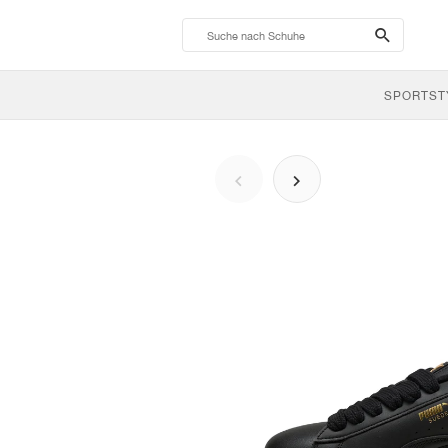
search-
btn
SPORTST