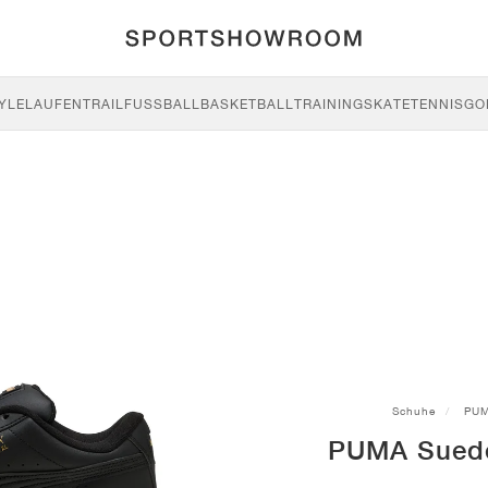
YLE
LAUFEN
TRAIL
FUSSBALL
BASKETBALL
TRAINING
SKATE
TENNIS
GO
Schuhe
PU
PUMA Suede