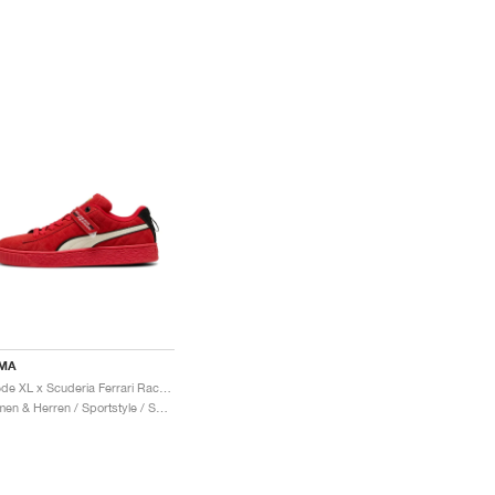
MA
Suede XL x Scuderia Ferrari Race "Hero"
Damen & Herren / Sportstyle / Schuhe