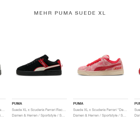
MEHR PUMA SUEDE XL
PUMA
PUMA
PU
Suede XL x Scuderia Ferrari "Desert Sun Pack"
Suede XL x Scuderia Ferrari Race "Hero"
Suede XL x Scuderia Ferrari "Desert Sun Pack"
Damen & Herren / Sportstyle / Schuhe
Damen & Herren / Sportstyle / Schuhe
Damen & Herren / Sportstyle / Schuhe