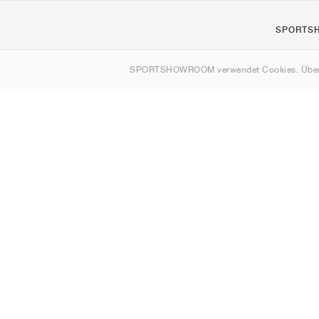
SPORTS
Über uns
SPORTSHOWROOM verwendet Cookies. Über
Kontakt
Sitemap