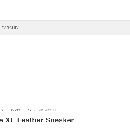
LF
ARCHIV
MA
Suede
XL
397255-11
 XL Leather Sneaker