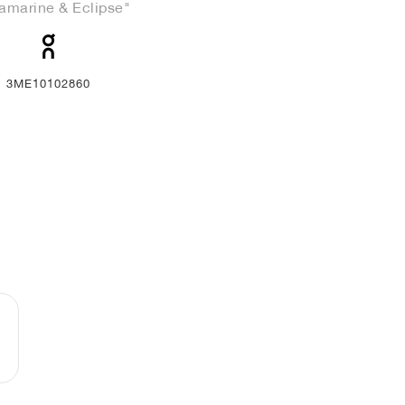
ramarine & Eclipse"
3ME10102860