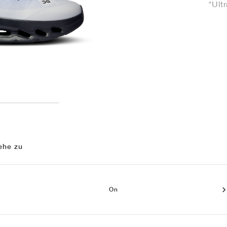
"Ult
ehe zu
On