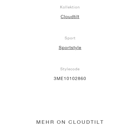
Kollektion
Cloudtilt
Sport
Sportstyle
Stylecode
3ME10102860
MEHR ON CLOUDTILT