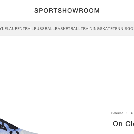
YLE
LAUFEN
TRAIL
FUSSBALL
BASKETBALL
TRAINING
SKATE
TENNIS
GO
Schuhe
O
On Cl