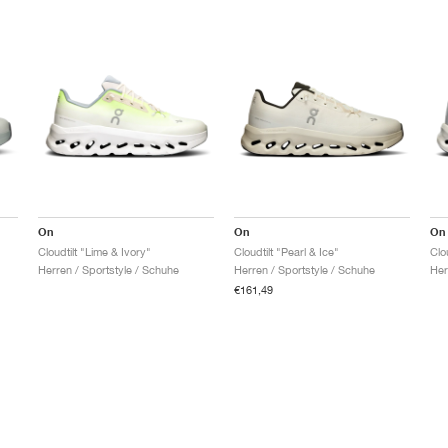
On
On
On
Cloudtilt "Lime & Ivory"
Cloudtilt "Pearl & Ice"
Clo
Herren / Sportstyle / Schuhe
Herren / Sportstyle / Schuhe
Her
€161,49