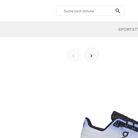
search-
btn
SPORTST