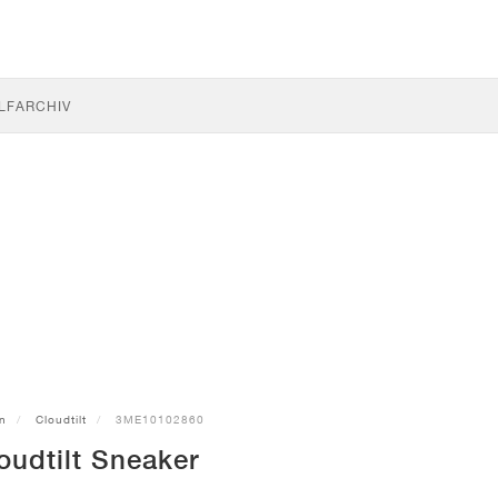
LF
ARCHIV
n
Cloudtilt
3ME10102860
oudtilt Sneaker