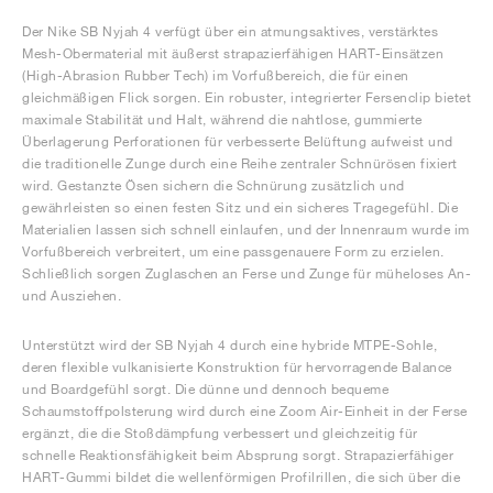
Der Nike SB Nyjah 4 verfügt über ein atmungsaktives, verstärktes
Mesh-Obermaterial mit äußerst strapazierfähigen HART-Einsätzen
(High-Abrasion Rubber Tech) im Vorfußbereich, die für einen
gleichmäßigen Flick sorgen. Ein robuster, integrierter Fersenclip bietet
maximale Stabilität und Halt, während die nahtlose, gummierte
Überlagerung Perforationen für verbesserte Belüftung aufweist und
die traditionelle Zunge durch eine Reihe zentraler Schnürösen fixiert
wird. Gestanzte Ösen sichern die Schnürung zusätzlich und
gewährleisten so einen festen Sitz und ein sicheres Tragegefühl. Die
Materialien lassen sich schnell einlaufen, und der Innenraum wurde im
Vorfußbereich verbreitert, um eine passgenauere Form zu erzielen.
Schließlich sorgen Zuglaschen an Ferse und Zunge für müheloses An-
und Ausziehen.
Unterstützt wird der SB Nyjah 4 durch eine hybride MTPE-Sohle,
deren flexible vulkanisierte Konstruktion für hervorragende Balance
und Boardgefühl sorgt. Die dünne und dennoch bequeme
Schaumstoffpolsterung wird durch eine Zoom Air-Einheit in der Ferse
ergänzt, die die Stoßdämpfung verbessert und gleichzeitig für
schnelle Reaktionsfähigkeit beim Absprung sorgt. Strapazierfähiger
HART-Gummi bildet die wellenförmigen Profilrillen, die sich über die