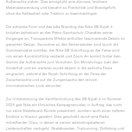
Außensohle ziehen. Dies ermöglicht eine dünnere, leichtere
Materialanwendung und bewahrt so Flexibilität und Boardgefühl,
ohne die Haltbarkeit oder Traktion zu beeinträchtigen.
Die schlanke Form und das edle Branding des Nike SB Nyjah 4
knüpfen ästhetisch an den Retro-Sportschuh-Charakter seiner
Vorgänger an. Transparente Effekte enthüllen faszinierende Details im
gesamten Design: Swooshes an den Seitenwänden sind durch die
Gummieinsätze sichtbar, der Nike SB-Schriftzug an der Ferse wird
von einem Kunststoffclip verdeckt und Zoom Air kommt hinter dem
Gummi der Außensohle zum Vorschein. Ein Miniaturlogo ziert den
Vorderfuß und ein weiteres wurde dezent in die seitliche Ferse
eingraviert, während der Nyjah-Schriftzug an der Ferse der
Zwischensohle und auf der Zungenlasche den stilvoll-
minimalistischen Look abrundet.
Zur Unterstützung der Veröffentlichung des SB Nyjah 4 im Sommer
2025 gab Nike ein filmisches Kampagnenvideo in Auftrag, das nicht
nur seine Skateboard-Künste präsentiert, sondern auch einen tieferen
Einblick in Huston gewährt. Dies geschieht durch eine Reihe
mitreißender Clips, in denen er seinen adrenalingeladenen
Leidenschaften nachgeht: Skateboarden, Trailrunning, Dirtbiking und