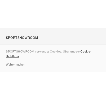
SPORTSHOWROOM
Über uns
SPORTSHOWROOM verwendet Cookies. Über unsere
Cookie-
Kontakt
Richtlinie
.
Sitemap
Weitermachen
Marken
Nike
Jordan
adidas
New Balance