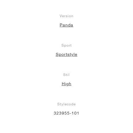
Version
Panda
Sport
Sportstyle
Stil
High
Stylecode
323955-101