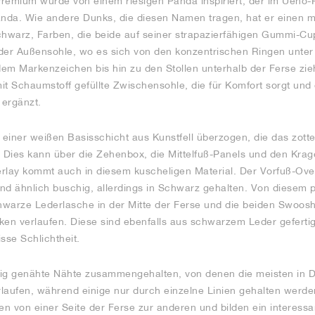
remium wurde von einem riesigen Panda inspiriert, der im Ueno-Pa
nda. Wie andere Dunks, die diesen Namen tragen, hat er einen m
hwarz, Farben, die beide auf seiner strapazierfähigen Gummi-Cu
f der Außensohle, wo es sich von den konzentrischen Ringen unte
 dem Markenzeichen bis hin zu den Stollen unterhalb der Ferse z
it Schaumstoff gefüllte Zwischensohle, die für Komfort sorgt und
 ergänzt.
 einer weißen Basisschicht aus Kunstfell überzogen, die das zottel
. Dies kann über die Zehenbox, die Mittelfuß-Panels und den Kr
rlay kommt auch in diesem kuscheligen Material. Der Vorfuß-Ove
nd ähnlich buschig, allerdings in Schwarz gehalten. Von diesem
hwarze Lederlasche in der Mitte der Ferse und die beiden Swoosh
ken verlaufen. Diese sind ebenfalls aus schwarzem Leder gefertig
se Schlichtheit.
ltig genähte Nähte zusammengehalten, von denen die meisten in D
laufen, während einige nur durch einzelne Linien gehalten werden
en von einer Seite der Ferse zur anderen und bilden ein interessa