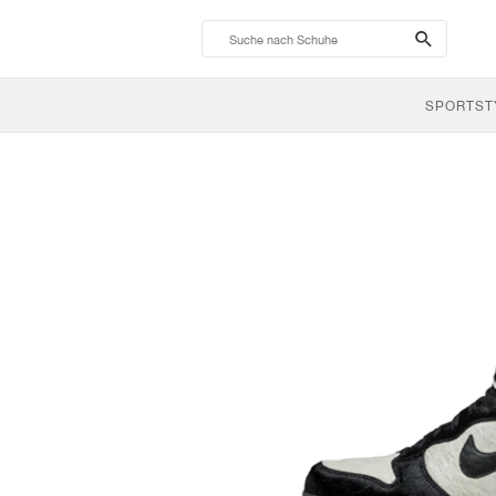
search-
btn
SPORTST