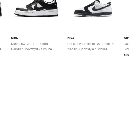
Nike
Nike
Nik
SB Dunk Low Pro x Jeff Staple "Panda Pigeon"
Dunk Low Disrupt "Panda"
Dunk Low Premium QS "Ueno Panda"
Dun
e
Damen / Sportstyle / Schuhe
Kinder / Sportstyle / Schuhe
Kin
€40