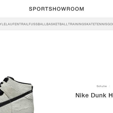
YLE
LAUFEN
TRAIL
FUSSBALL
BASKETBALL
TRAINING
SKATE
TENNIS
GO
Schuhe
Nike Dunk H