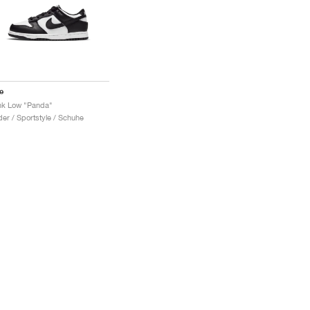
e
k Low "Panda"
der / Sportstyle / Schuhe