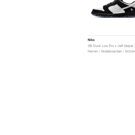
Nike
Herren / Skateboarden / Schuh