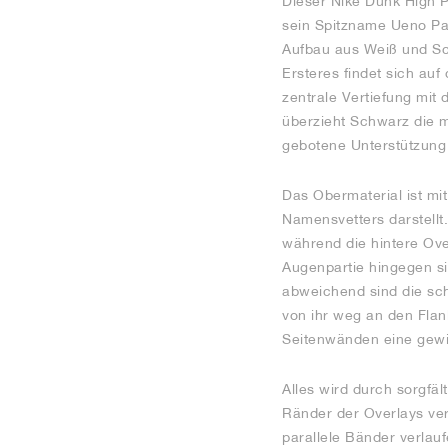
Dieser Nike Dunk High P
sein Spitzname Ueno Pa
Aufbau aus Weiß und Sc
Ersteres findet sich au
zentrale Vertiefung mit
überzieht Schwarz die m
gebotene Unterstützung
Das Obermaterial ist mit
Namensvetters darstellt
während die hintere Ove
Augenpartie hingegen si
abweichend sind die sc
von ihr weg an den Flan
Seitenwänden eine gewis
Alles wird durch sorgfä
Ränder der Overlays ver
parallele Bänder verlauf