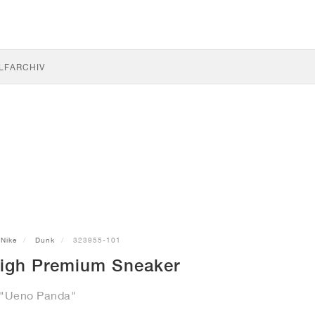
LF
ARCHIV
Nike
Dunk
323955-101
igh Premium Sneaker
"Ueno Panda"