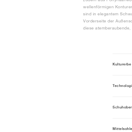
wellenförmigen Konturen
sind in elegantem Schwa
Vorderseite der Außenso
diese atemberaubende, m
Kulturerbe
Technolog
Schuhober
Mittelsohl