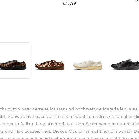
€76,99
ticht durch naturgetreue Muster und hochwertige Materialien, was
cht. Schwarzes Leder von höchster Qualität erstreckt sich über d
ch der auffällige Leopardenprint an den Seitenwänden durch sein
 und Flax auszeichnet. Dieses Muster ist nicht nur ein echter Bl
r, was ihm einen zusätzlichen Hauch von Luxus verleiht. Sowohl