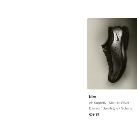
Nike
Air Superfly "Metallic Silver"
Damen / Sportstyle / Schuhe
€39,99