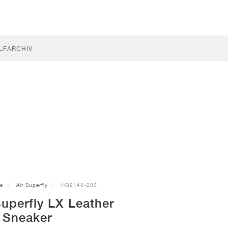
LF
ARCHIV
e
Air Superfly
HQ9148-200
Superfly LX Leather
Sneaker