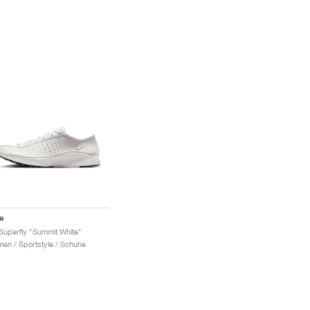
e
 Superfly "Summit White"
en / Sportstyle / Schuhe