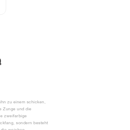
 ihn zu einem schicken,
ie Zunge und die
e zweifarbige
ickfang, sondern besteht
 die weichen,