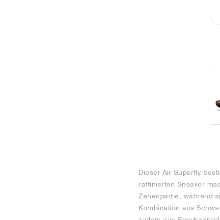
Dieser Air Superfly bes
raffinierten Sneaker ma
Zehenpartie, während si
Kombination aus Schwarz
zudem aus Ponyhaarlede