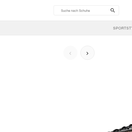
search-
btn
SPORTST