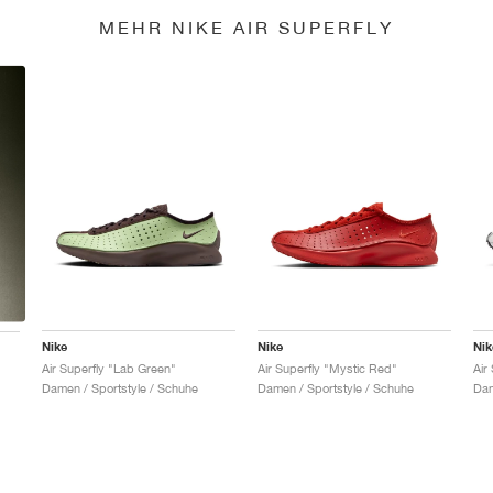
MEHR NIKE AIR SUPERFLY
Nike
Nike
Nik
Air Superfly "Lab Green"
Air Superfly "Mystic Red"
Air
Damen / Sportstyle / Schuhe
Damen / Sportstyle / Schuhe
Dam