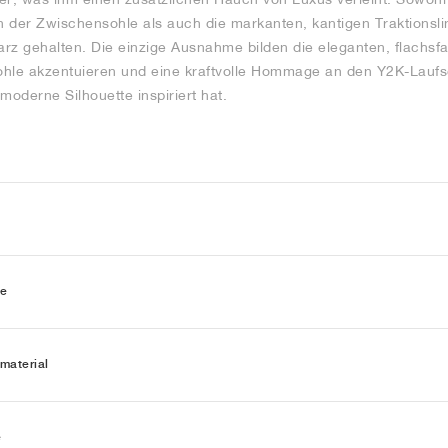
 der Zwischensohle als auch die markanten, kantigen Traktionsl
rz gehalten. Die einzige Ausnahme bilden die eleganten, flachsf
hle akzentuieren und eine kraftvolle Hommage an den Y2K-Laufsc
oderne Silhouette inspiriert hat.
ie
material
e