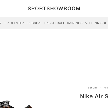
YLE
LAUFEN
TRAIL
FUSSBALL
BASKETBALL
TRAINING
SKATE
TENNIS
GO
Schuhe
Nik
Nike Air 