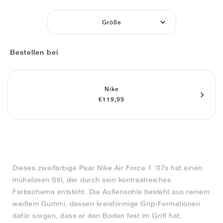
FIELD GENERAL
CRAZE
ADIRACER
MULE
471
GEL-CUMULUS 16
G.T. CUT
FORCE 58
TEKKIRA CUP
508
JORDAN
Größe
KILLSHOT 2
MOTO 2K
ITALIA
LEGACY 312
ALLERDALE
G.T. FUTURE
PS8
ALOHA SUPER
600
Bestellen bei
TOTAL 90
PHENOMENA
FORUM
JUMPMAN JACK
2000
VERTEBRAE
808
AVA ROVER
1000
HAMBURG
204L
AIR MAX 95
933
Nike
€119,99
MIND
860V2
AIR RIFT
Dieses zweifarbige Paar Nike Air Force 1 '07s hat einen
mühelosen Stil, der durch sein kontrastreiches
Farbschema entsteht. Die Außensohle besteht aus reinem
weißem Gummi, dessen kreisförmige Grip-Formationen
dafür sorgen, dass er den Boden fest im Griff hat,