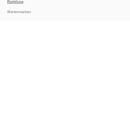
Richtlinie
.
Sitemap
Weitermachen
Marken
Nike
Jordan
adidas
New Balance
ASICS
PUMA
Converse
Vans
Hoka
Salomon
On
Saucony