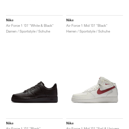
Nike
Nike
Air Force 1 '07 "White & Black"
Air Force 1 Mid '07 "Black"
Damen / Sportstyle / Schuhe
Herren / Sportstyle / Schuhe
Nike
Nike
Air Force 1 '07 "Black"
Air Force 1 Mid '07 "Sail & University Red"