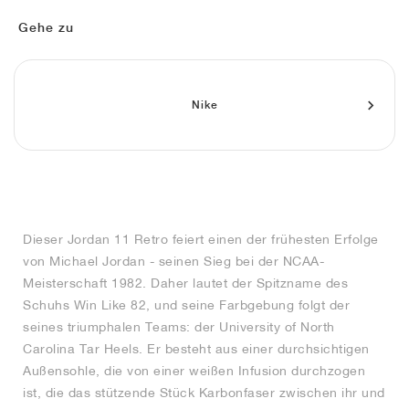
FIELD GENERAL
CRAZE
ADIRACER
MULE
471
GEL-CUMULUS 16
G.T. CUT
FORCE 58
TEKKIRA CUP
508
JORDAN
Gehe zu
KILLSHOT 2
MOTO 2K
ITALIA
LEGACY 312
ALLERDALE
G.T. FUTURE
PS8
ALOHA SUPER
600
TOTAL 90
PHENOMENA
FORUM
JUMPMAN JACK
2000
VERTEBRAE
808
Nike
AVA ROVER
1000
HAMBURG
204L
AIR MAX 95
933
MIND
860V2
Dieser Jordan 11 Retro feiert einen der frühesten Erfolge
AIR RIFT
von Michael Jordan - seinen Sieg bei der NCAA-
Meisterschaft 1982. Daher lautet der Spitzname des
Schuhs Win Like 82, und seine Farbgebung folgt der
seines triumphalen Teams: der University of North
Carolina Tar Heels. Er besteht aus einer durchsichtigen
Außensohle, die von einer weißen Infusion durchzogen
ist, die das stützende Stück Karbonfaser zwischen ihr und