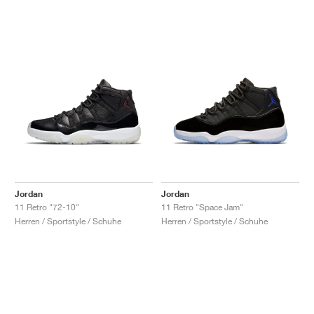
Jordan
Jordan
11 Retro "72-10"
11 Retro "Space Jam"
Herren / Sportstyle / Schuhe
Herren / Sportstyle / Schuhe