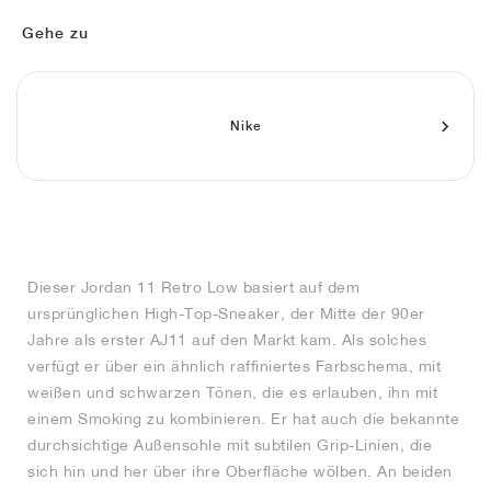
FIELD GENERAL
CRAZE
ADIRACER
MULE
471
GEL-CUMULUS 16
G.T. CUT
FORCE 58
TEKKIRA CUP
508
JORDAN
Gehe zu
KILLSHOT 2
MOTO 2K
ITALIA
LEGACY 312
ALLERDALE
G.T. FUTURE
PS8
ALOHA SUPER
600
TOTAL 90
PHENOMENA
FORUM
JUMPMAN JACK
2000
VERTEBRAE
808
Nike
AVA ROVER
1000
HAMBURG
204L
AIR MAX 95
933
MIND
860V2
Dieser Jordan 11 Retro Low basiert auf dem
AIR RIFT
ursprünglichen High-Top-Sneaker, der Mitte der 90er
Jahre als erster AJ11 auf den Markt kam. Als solches
verfügt er über ein ähnlich raffiniertes Farbschema, mit
weißen und schwarzen Tönen, die es erlauben, ihn mit
einem Smoking zu kombinieren. Er hat auch die bekannte
durchsichtige Außensohle mit subtilen Grip-Linien, die
sich hin und her über ihre Oberfläche wölben. An beiden