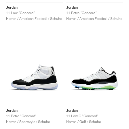
Jordan
Jordan
11 Low "Concord"
11 Retro "Concord"
Herren / American Football / Schuhe
Herren / American Football / Schuhe
Jordan
Jordan
11 Retro "Concord"
11 Low G "Concord"
Herren / Sportstyle / Schuhe
Herren / Golf / Schuhe