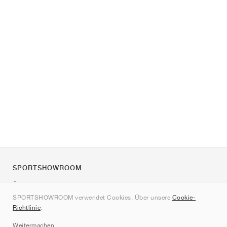
SPORTSHOWROOM
Über uns
SPORTSHOWROOM verwendet Cookies. Über unsere
Cookie-
Kontakt
Richtlinie
.
Sitemap
Weitermachen