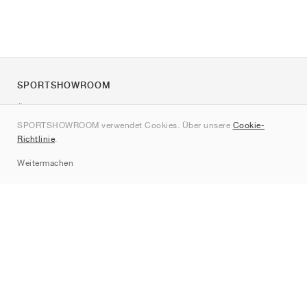
SPORTSHOWROOM
Über uns
SPORTSHOWROOM verwendet Cookies. Über unsere
Cookie-
Kontakt
Richtlinie
.
Sitemap
Weitermachen
Marken
Nike
Jordan
adidas
New Balance
ASICS