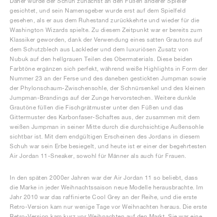
Daher wurde der Schuh zunächst an den Füßen anderer Spieler
gesichtet, und sein Namensgeber wurde erst auf dem Spielfeld
gesehen, als er aus dem Ruhestand zurückkehrte und wieder für die
Washington Wizards spielte. Zu diesem Zeitpunkt war er bereits zum
Klassiker geworden, dank der Verwendung eines satten Grautons auf
dem Schutzblech aus Lackleder und dem luxuriösen Zusatz von
Nubuk auf den hellgrauen Teilen des Obermaterials. Diese beiden
Farbtöne ergänzen sich perfekt, während weiße Highlights in Form der
Nummer 23 an der Ferse und des daneben gestickten Jumpman sowie
der Phylonschaum-Zwischensohle, der Schnürsenkel und des kleinen
Jumpman-Brandings auf der Zunge hervorstechen. Weitere dunkle
Grautöne füllen die Fischgrätmuster unter den Füßen und das
Gittermuster des Karbonfaser-Schaftes aus, der zusammen mit dem
weißen Jumpman in seiner Mitte durch die durchsichtige Außensohle
sichtbar ist. Mit dem endgültigen Erscheinen des Jordans in diesem
Schuh war sein Erbe besiegelt, und heute ist er einer der begehrtesten
Air Jordan 11-Sneaker, sowohl für Männer als auch für Frauen.
In den späten 2000er Jahren war der Air Jordan 11 so beliebt, dass
die Marke in jeder Weihnachtssaison neue Modelle herausbrachte. Im
Jahr 2010 war das raffinierte Cool Grey an der Reihe, und die erste
Retro-Version kam nur wenige Tage vor Weihnachten heraus. Die erste
Retro-Version kam kurz vor Weihnachten auf den Markt. Sie war eine