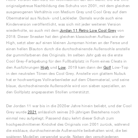
originalgetreue Nachbildung des Schuhs von 2001, mit dem gleichen
ausgewogenen Verhältnis von Medium Grey und Cool Grey auf dem
Obermaterial aus Nubuk- und Lackleder. Damals wurde auch eine
Kinderversion veröffentlicht, was sich mit jeder weiteren Version
wiederholte, so auch mit dem
Jordan 11 Retro Low Cool Grey
von
2018. Dieser Sneaker hat den gleichen klassischen Aufbau wie der
High, setzt aber auf einen kleinen Jumpman hinten an der Ferse und
einen hellen Blauton durch die durchscheinende Außensohle anstelle
der gummifarbenen des Originals. Im selben Jahr gab es die erste
Cool Grey-Farbgebung für den Fußballplatz in Form eines Cleats in
den Ausführungen
High
und
Low
. 2019 kam dann der
Golf
Low-Top
in den neutralen Tönen des Cool Grey. Anstelle von glattem Nubuk
hat er hochwertiges Vollnarbenleder auf dem Obermaterial, und seine
blaue, durchscheinende Außensohle wird von sieben speziellen, an
den Golfplatz angepassten Stollen unterstützt.
Der Jordan 11 war bis in die 2020er Jahre hinein beliebt, und der Cool
Grey wurde
2021
anlässlich seines 20-jährigen Bestehens noch
einmal neu aufgelegt. Passend dazu kehrt dieser Schuh zum
hochgeschnittenen Knöchel des Originals von 2001 zurück, während
die eisblaue, durchscheinende Außensohle beibehalten wird, die bei
späteren Modellen verwendet wurde. Neben den verschiedenen