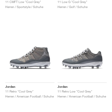
FIELD GENERAL
CRAZE
ADIRACER
MULE
471
GEL-CUMULUS 16
G.T. CUT
FORCE 58
TEKKIRA CUP
508
JORDAN
11 CMFT Low "Cool Grey"
11 Low G "Cool Grey"
Herren / Sportstyle / Schuhe
Herren / Golf / Schuhe
KILLSHOT 2
MOTO 2K
ITALIA
LEGACY 312
ALLERDALE
G.T. FUTURE
PS8
ALOHA SUPER
600
TOTAL 90
PHENOMENA
FORUM
JUMPMAN JACK
2000
VERTEBRAE
808
AVA ROVER
1000
HAMBURG
204L
AIR MAX 95
933
MIND
860V2
AIR RIFT
Jordan
Jordan
11 Retro "Cool Grey"
11 Retro Low "Cool Grey"
Herren / American Football / Schuhe
Herren / American Football / Schuhe