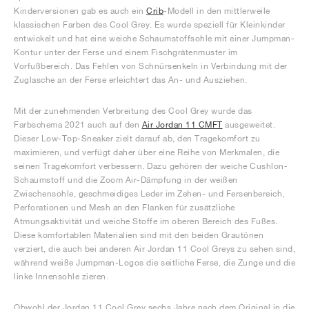
Kinderversionen gab es auch ein
Crib
-Modell in den mittlerweile
klassischen Farben des Cool Grey. Es wurde speziell für Kleinkinder
entwickelt und hat eine weiche Schaumstoffsohle mit einer Jumpman-
Kontur unter der Ferse und einem Fischgrätenmuster im
Vorfußbereich. Das Fehlen von Schnürsenkeln in Verbindung mit der
Zuglasche an der Ferse erleichtert das An- und Ausziehen.
Mit der zunehmenden Verbreitung des Cool Grey wurde das
Farbschema 2021 auch auf den
Air Jordan 11 CMFT
ausgeweitet.
Dieser Low-Top-Sneaker zielt darauf ab, den Tragekomfort zu
maximieren, und verfügt daher über eine Reihe von Merkmalen, die
seinen Tragekomfort verbessern. Dazu gehören der weiche Cushlon-
Schaumstoff und die Zoom Air-Dämpfung in der weißen
Zwischensohle, geschmeidiges Leder im Zehen- und Fersenbereich,
Perforationen und Mesh an den Flanken für zusätzliche
Atmungsaktivität und weiche Stoffe im oberen Bereich des Fußes.
Diese komfortablen Materialien sind mit den beiden Grautönen
verziert, die auch bei anderen Air Jordan 11 Cool Greys zu sehen sind,
während weiße Jumpman-Logos die seitliche Ferse, die Zunge und die
linke Innensohle zieren.
Obwohl der Jordan 11 Cool Grey sechs Jahre nach dem Original in die