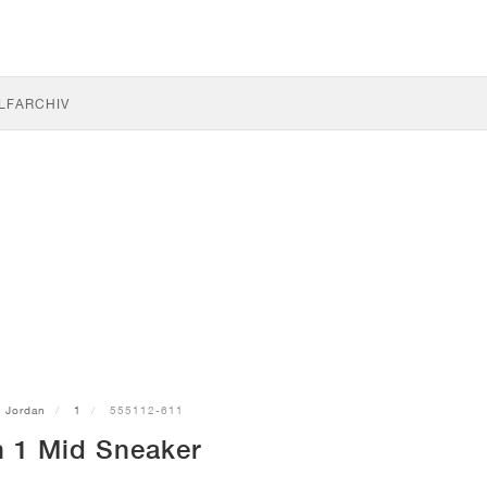
LF
ARCHIV
Jordan
1
555112-611
n 1 Mid Sneaker