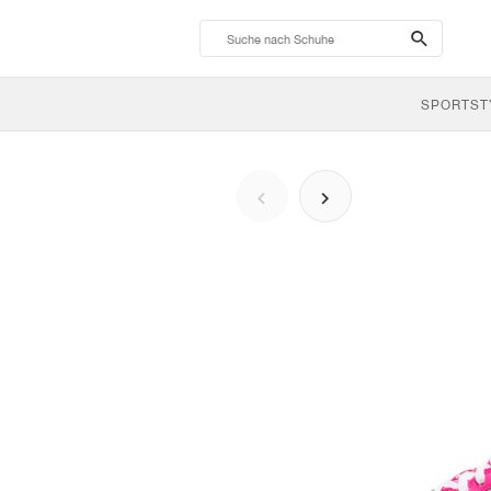
search-
btn
SPORTST