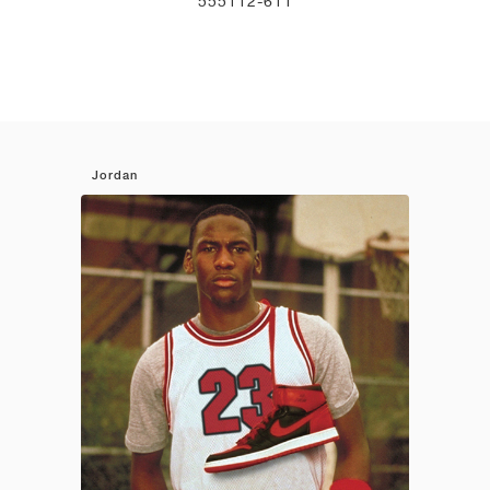
555112-611
Jordan