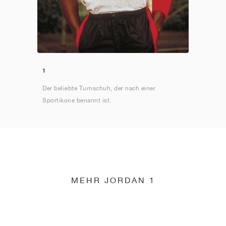
1
Der beliebte Turnschuh, der nach einer
Sportikone benannt ist.
MEHR JORDAN 1