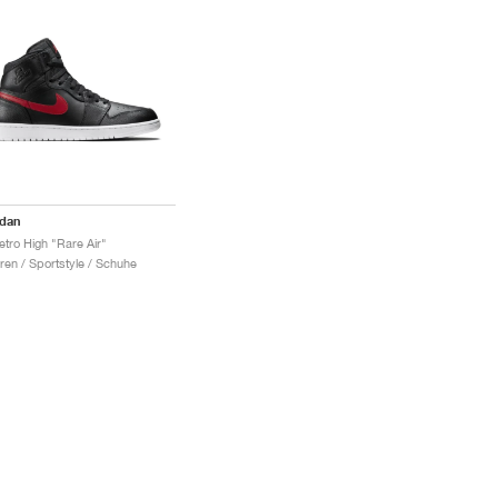
rdan
etro High "Rare Air"
ren / Sportstyle / Schuhe