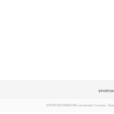
SPORTS
Über uns
SPORTSHOWROOM verwendet Cookies. Über
Kontakt
Sitemap