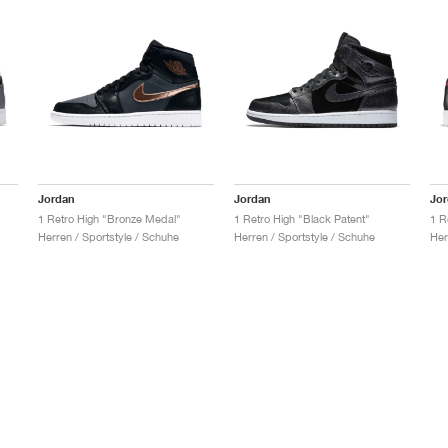
Jordan
Jordan
Jo
1 Retro High "Bronze Medal"
1 Retro High "Black Patent"
1 R
Herren / Sportstyle / Schuhe
Herren / Sportstyle / Schuhe
Her