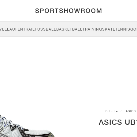
YLE
LAUFEN
TRAIL
FUSSBALL
BASKETBALL
TRAINING
SKATE
TENNIS
GO
Schuhe
ASICS
ASICS UB1