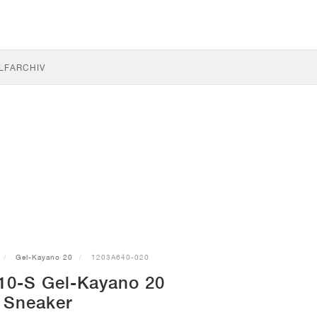
LF
ARCHIV
Gel-Kayano 20
1203A640-020
0-S Gel-Kayano 20
Sneaker