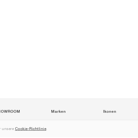
HOWROOM
Marken
Ikonen
Nike
Air Force 1
 unsere
Cookie-Richtlinie
.
Jordan
Jordan 1