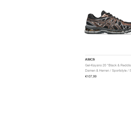
ASICS
€107,99