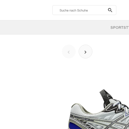
search-
btn
SPORTST