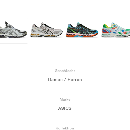
Geschlecht
Damen / Herren
Marke
ASICS
Kollektion