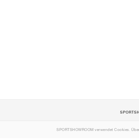
SPORTS
Über uns
SPORTSHOWROOM verwendet Cookies. Über
Kontakt