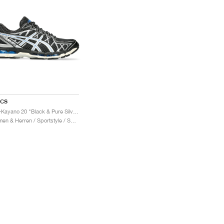
ICS
Gel-Kayano 20 "Black & Pure Silver"
Damen & Herren / Sportstyle / Schuhe