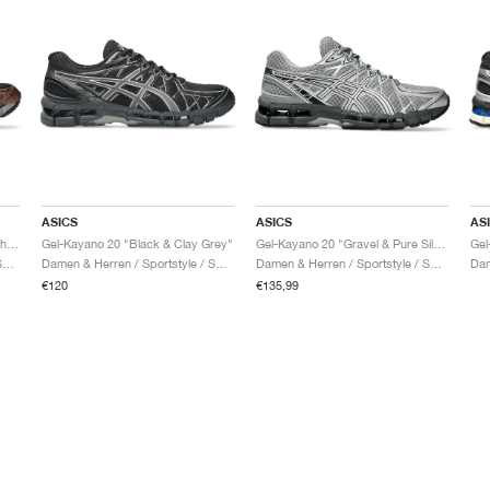
ASICS
ASICS
AS
Gel-Kayano 20 "Black & Reddish Brown"
Gel-Kayano 20 "Black & Clay Grey"
Gel-Kayano 20 "Gravel & Pure Silver"
Damen & Herren / Sportstyle / Schuhe
Damen & Herren / Sportstyle / Schuhe
Damen & Herren / Sportstyle / Schuhe
€120
€135,99