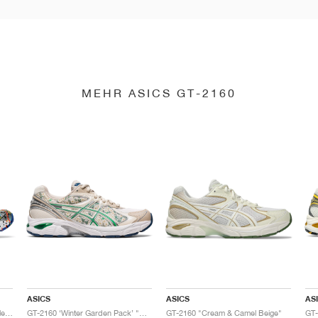
MEHR ASICS GT-2160
ASICS
ASICS
AS
GT-2160 x Gallery Dept. "ComplexCon"
GT-2160 ‘Winter Garden Pack’ "Oatmeal & Simply Taupe"
GT-2160 "Cream & Camel Beige"