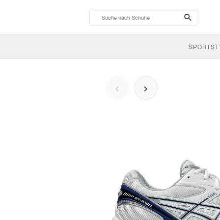
search-
btn
SPORTST