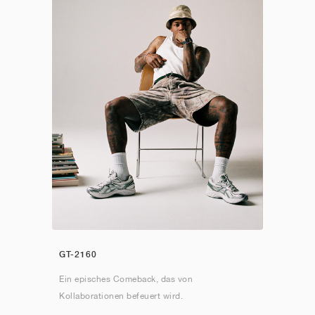
GT-2160
Ein episches Comeback, das von
Kollaborationen befeuert wird.