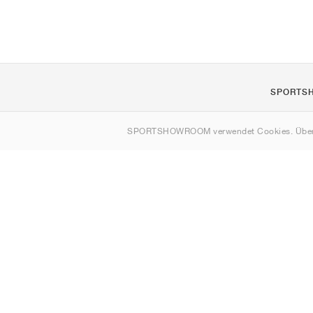
SPORTS
Über uns
SPORTSHOWROOM verwendet Cookies. Über
Kontakt
Sitemap