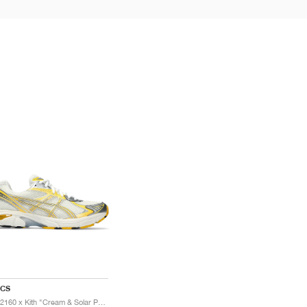
ICS
GT-2160 x Kith "Cream & Solar Power"