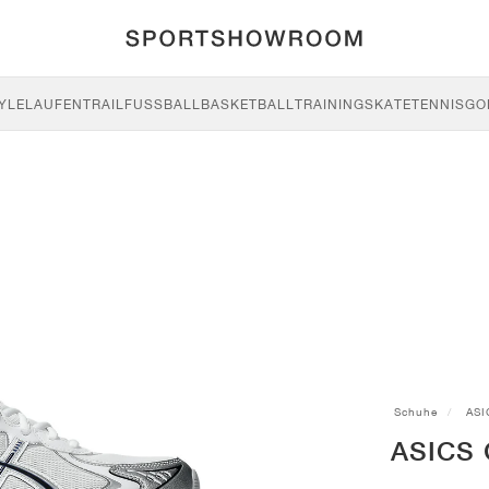
YLE
LAUFEN
TRAIL
FUSSBALL
BASKETBALL
TRAINING
SKATE
TENNIS
GO
Schuhe
ASI
ASICS 