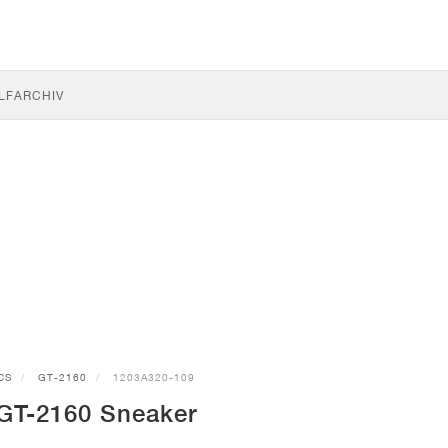
LF
ARCHIV
CS
GT-2160
1203A320-109
GT-2160 Sneaker