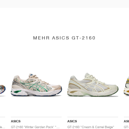
MEHR ASICS GT-2160
ASICS
ASICS
AS
GT-2160 x Gallery Dept. "ComplexCon"
GT-2160 ‘Winter Garden Pack’ "Oatmeal & Simply Taupe"
GT-2160 "Cream & Camel Beige"