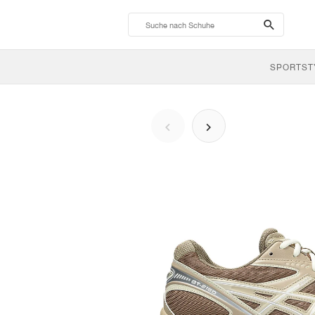
search-
btn
SPORTST