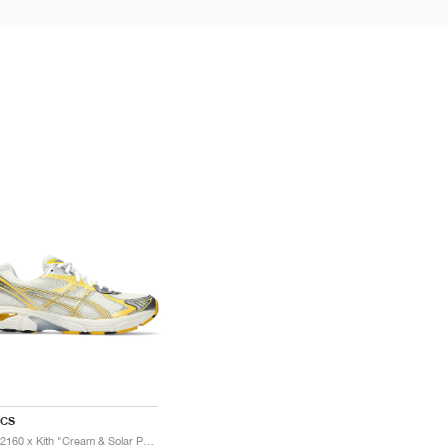
ICS
GT-2160 x Kith "Cream & Solar Power"