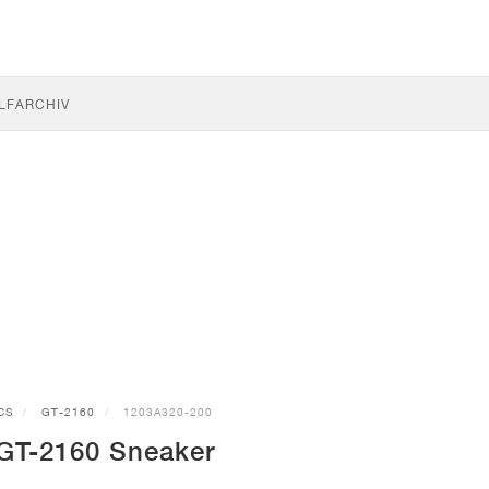
LF
ARCHIV
CS
GT-2160
1203A320-200
GT-2160 Sneaker