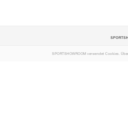
SPORTS
Über uns
SPORTSHOWROOM verwendet Cookies. Über
Kontakt
Sitemap