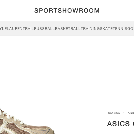
YLE
LAUFEN
TRAIL
FUSSBALL
BASKETBALL
TRAINING
SKATE
TENNIS
GO
Schuhe
ASI
ASICS 