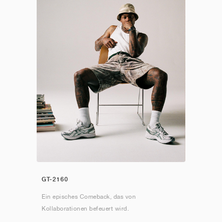
GT-2160
Ein episches Comeback, das von
Kollaborationen befeuert wird.