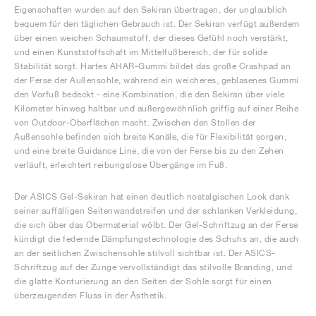
Eigenschaften wurden auf den Sekiran übertragen, der unglaublich
bequem für den täglichen Gebrauch ist. Der Sekiran verfügt außerdem
über einen weichen Schaumstoff, der dieses Gefühl noch verstärkt,
und einen Kunststoffschaft im Mittelfußbereich, der für solide
Stabilität sorgt. Hartes AHAR-Gummi bildet das große Crashpad an
der Ferse der Außensohle, während ein weicheres, geblasenes Gummi
den Vorfuß bedeckt - eine Kombination, die den Sekiran über viele
Kilometer hinweg haltbar und außergewöhnlich griffig auf einer Reihe
von Outdoor-Oberflächen macht. Zwischen den Stollen der
Außensohle befinden sich breite Kanäle, die für Flexibilität sorgen,
und eine breite Guidance Line, die von der Ferse bis zu den Zehen
verläuft, erleichtert reibungslose Übergänge im Fuß.
Der ASICS Gel-Sekiran hat einen deutlich nostalgischen Look dank
seiner auffälligen Seitenwandstreifen und der schlanken Verkleidung,
die sich über das Obermaterial wölbt. Der Gel-Schriftzug an der Ferse
kündigt die federnde Dämpfungstechnologie des Schuhs an, die auch
an der seitlichen Zwischensohle stilvoll sichtbar ist. Der ASICS-
Schriftzug auf der Zunge vervollständigt das stilvolle Branding, und
die glatte Konturierung an den Seiten der Sohle sorgt für einen
überzeugenden Fluss in der Ästhetik.