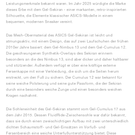
Leistungsmerkmale bekannt waren. Im Jahr 2025 würdigte die Marke
dieses Erbe mit dem Gel-Sekiran - einer markanten, retro-inspirierten
Silhouette, die Elemente klassischer ASICS-Modelle in einem
bequemen, modernen Sneaker vereint.
Das Mesh-Obermaterial des ASICS Gel-Sekiran ist leicht und
atmungsaktiv, mit einem Design, das auf zwei Laufschuhen der frühen
2010er Jahre basiert: dem Gel-Nimbus 13 und dem Gel-Cumulus 12.
Die geschwungenen Synthetik-Overlays des Sekiran erinnern
besonders an die des Nimbus 13, sind aber dicker und daher haltbarer
und stützender. Außerdem verfügt er über eine kräftige externe
Fersenkappe mit einer Verkleidung, die sich um die Seiten herum
erstreckt, um den Fuß zu sichern. Der Cumulus 12 war bekannt für
seine weiche Polsterung und seine gute Passform, die der Sekiran
durch eine besonders weiche Zunge und einen besonders weichen
Kragen nachahmt.
Die Sohleneinheit des Gel-Sekiran stammt vom Gel-Cumulus 17 aus
dem Jahr 2015. Dessen FluidRide-Zwischensohle war dafür bekannt,
dass sie durch einen zweischichtigen Aufbau mit zwei unterschiedlich
dichten Schaumstoff- und Gel-Einsätzen im Vorfuß- und
Fersenbereich eine weiche Unterfußunterstützung bietet. Diese