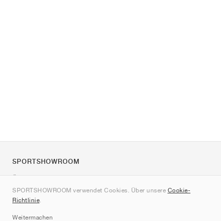
SPORTSHOWROOM
Über uns
SPORTSHOWROOM verwendet Cookies. Über unsere
Cookie-
Kontakt
Richtlinie
.
Sitemap
Weitermachen