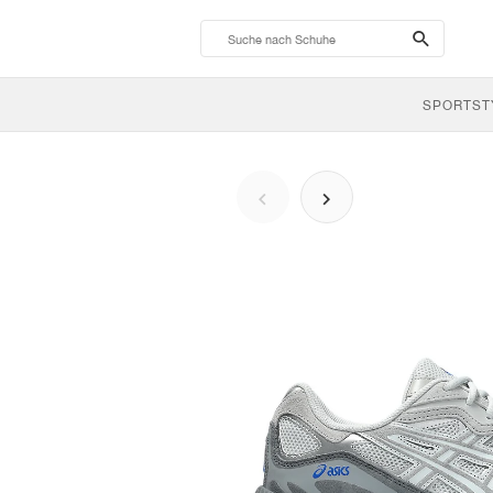
search-
btn
SPORTST