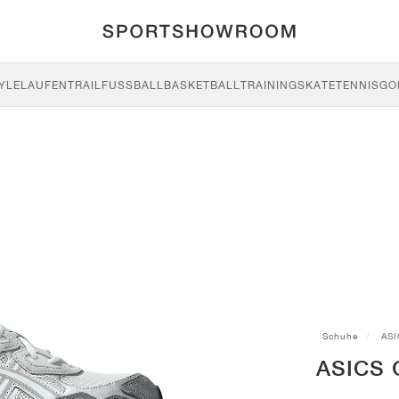
YLE
LAUFEN
TRAIL
FUSSBALL
BASKETBALL
TRAINING
SKATE
TENNIS
GO
Schuhe
ASI
ASICS 