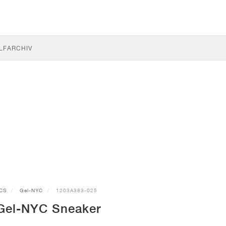
LF
ARCHIV
CS
Gel-NYC
1203A383-025
Gel-NYC Sneaker