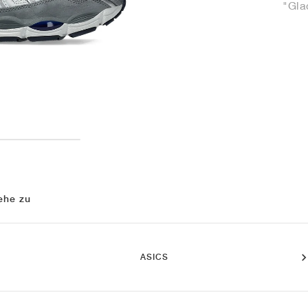
"Gla
ehe zu
ASICS