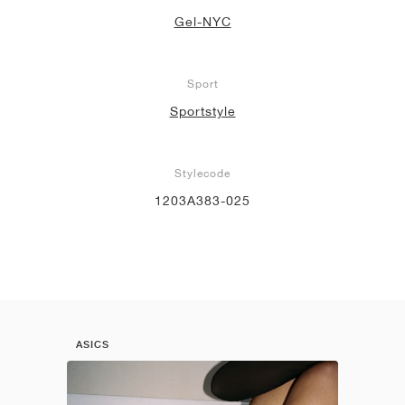
Gel-NYC
Sport
Sportstyle
Stylecode
1203A383-025
ASICS