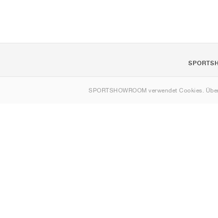
SPORTS
Über uns
SPORTSHOWROOM verwendet Cookies. Über
Kontakt
Sitemap