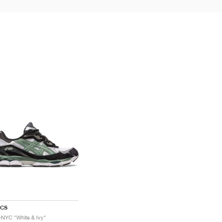
ICS
-NYC "White & Ivy"