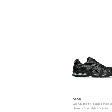
ASICS
Herren / Sportstyle / Schuhe