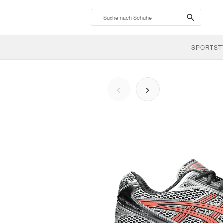
search-
btn
SPORTST