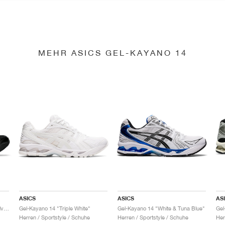
MEHR ASICS GEL-KAYANO 14
ASICS
ASICS
AS
Gel-Kayano 14 "Black & Pure Silver"
Gel-Kayano 14 "Triple White"
Gel-Kayano 14 "White & Tuna Blue"
Gel
Herren / Sportstyle / Schuhe
Herren / Sportstyle / Schuhe
Her