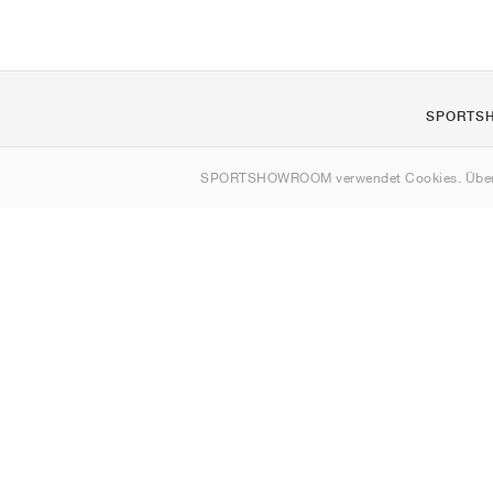
SPORTS
Über uns
SPORTSHOWROOM verwendet Cookies. Über
Kontakt
Sitemap