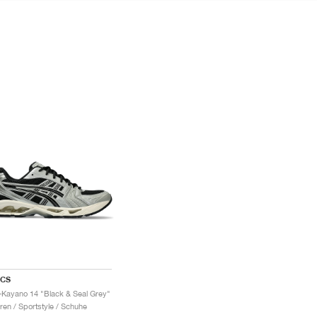
ICS
-Kayano 14 "Black & Seal Grey"
ren / Sportstyle / Schuhe