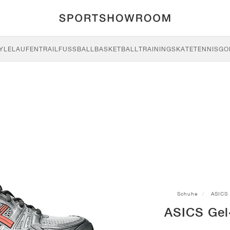
YLE
LAUFEN
TRAIL
FUSSBALL
BASKETBALL
TRAINING
SKATE
TENNIS
GO
Schuhe
ASICS
ASICS Gel