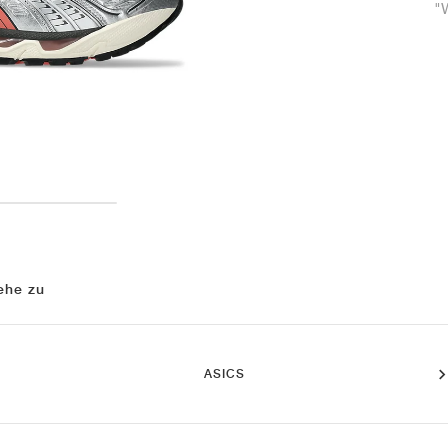
"
ehe zu
ASICS