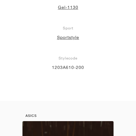
Gel-1130
Sport
Sportstyle
Stylecode
1203A610-200
ASICS