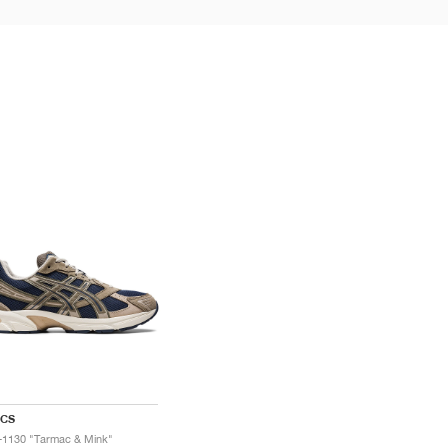
ICS
-1130 "Tarmac & Mink"