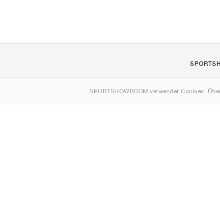
SPORTS
Über uns
SPORTSHOWROOM verwendet Cookies. Über
Kontakt
Sitemap