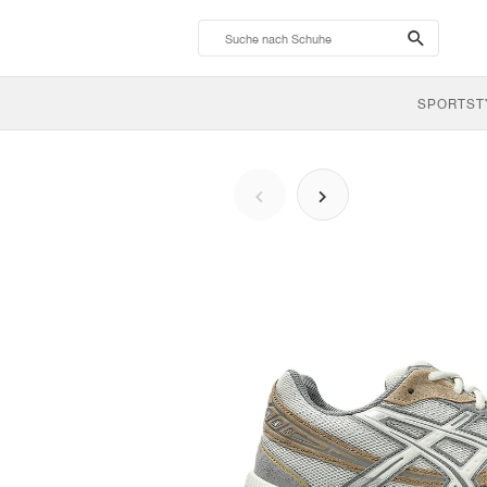
search-
btn
SPORTST