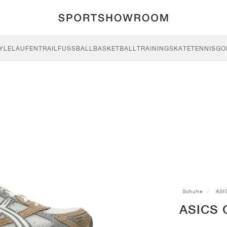
YLE
LAUFEN
TRAIL
FUSSBALL
BASKETBALL
TRAINING
SKATE
TENNIS
GO
Schuhe
ASI
ASICS G