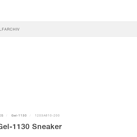
LF
ARCHIV
CS
Gel-1130
1203A610-200
el-1130 Sneaker