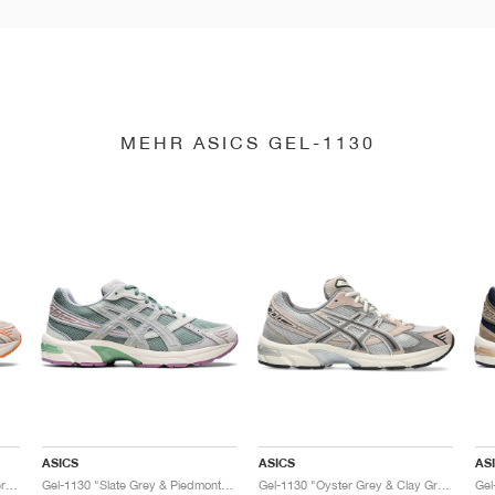
MEHR ASICS GEL-1130
ASICS
ASICS
AS
Gel-1130 "Feather Grey & Oyster Grey"
Gel-1130 "Slate Grey & Piedmont Grey"
Gel-1130 "Oyster Grey & Clay Grey"
Gel