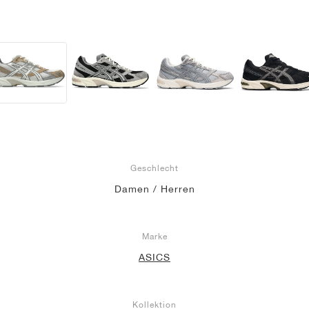
Geschlecht
Damen / Herren
Marke
ASICS
Kollektion