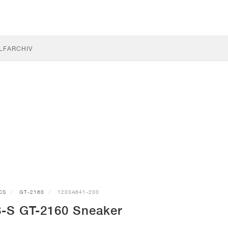
LF
ARCHIV
CS
GT-2160
1203A641-200
-S GT-2160 Sneaker