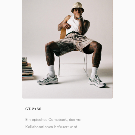
GT-2160
Ein episches Comeback, das von
Kollaborationen befeuert wird.