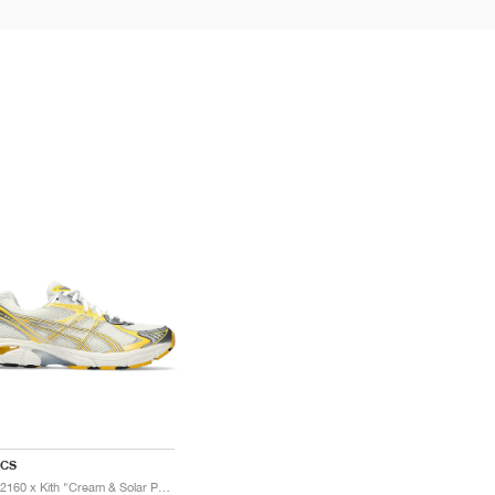
ICS
GT-2160 x Kith "Cream & Solar Power"