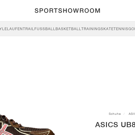
YLE
LAUFEN
TRAIL
FUSSBALL
BASKETBALL
TRAINING
SKATE
TENNIS
GO
Schuhe
ASI
ASICS UB8