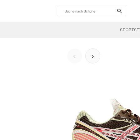
search-
btn
SPORTST