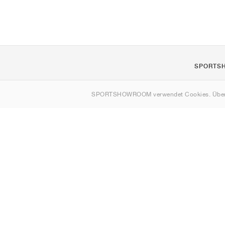
SPORTS
Über uns
SPORTSHOWROOM verwendet Cookies. Über
Kontakt
Sitemap