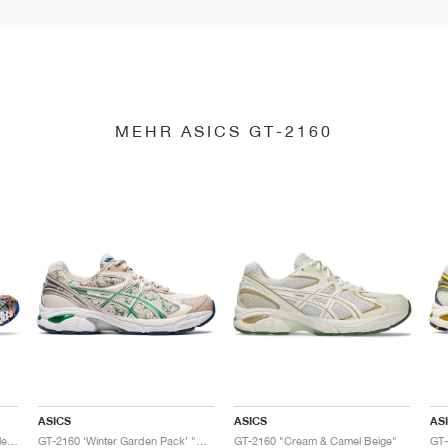
MEHR ASICS GT-2160
ASICS
ASICS
AS
GT-2160 x Gallery Dept. "ComplexCon"
GT-2160 ‘Winter Garden Pack’ "Oatmeal & Simply Taupe"
GT-2160 "Cream & Camel Beige"