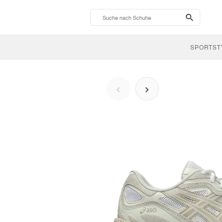
search-
btn
SPORTST