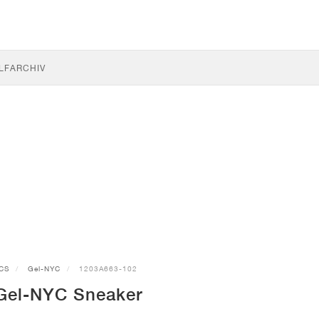
LF
ARCHIV
CS
Gel-NYC
1203A663-102
Gel-NYC Sneaker