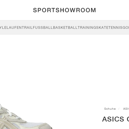
YLE
LAUFEN
TRAIL
FUSSBALL
BASKETBALL
TRAINING
SKATE
TENNIS
GO
Schuhe
ASI
ASICS 