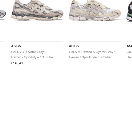
ASICS
ASICS
AS
Gel-NYC "Oyster Grey"
Gel-NYC "White & Oyster Grey"
Gel
Herren / Sportstyle / Schuhe
Herren / Sportstyle / Schuhe
Her
€142,49