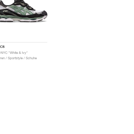
ICS
-NYC "White & Ivy"
ren / Sportstyle / Schuhe