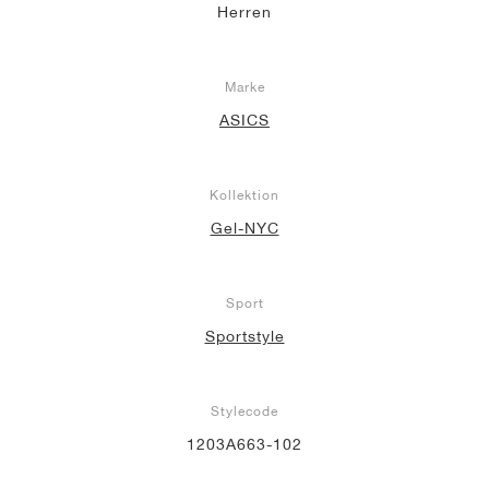
Herren
Marke
ASICS
Kollektion
Gel-NYC
Sport
Sportstyle
Stylecode
1203A663-102