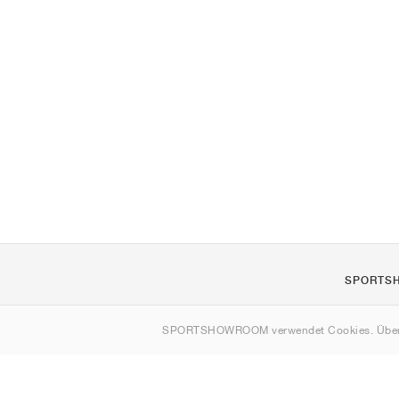
SPORTS
Über uns
SPORTSHOWROOM verwendet Cookies. Über
Kontakt
Sitemap